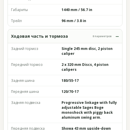
Габариты
1440 mm / 56.7 in
Трейл
96 mm / 3.8 in
Ходовая часть и тормоза
8 параметров
Задний тормоз
Single 245 mm disc, 2 piston
caliper
Передний тормоз
2 x 320 mm Discs, 4 piston
calipers
Задняя шина
180/55-17
Передняя шина
120/70-17
Задняя подвеска
Progressive linkage with fully
adjustable Sages Boge
monoshock with piggy back
aluminum swing arm.
Передняя подвеска
Showa 43 mm upside-down