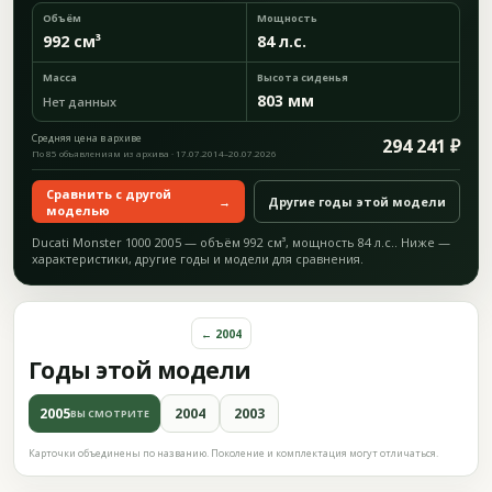
Объём
Мощность
992 см³
84 л.с.
Масса
Высота сиденья
803 мм
Нет данных
Средняя цена в архиве
294 241 ₽
По 85 объявлениям из архива · 17.07.2014–20.07.2026
Сравнить с другой
→
Другие годы этой модели
моделью
Ducati Monster 1000 2005 — объём 992 см³, мощность 84 л.с.. Ниже —
характеристики, другие годы и модели для сравнения.
← 2004
Годы этой модели
2005
2004
2003
ВЫ СМОТРИТЕ
Карточки объединены по названию. Поколение и комплектация могут отличаться.