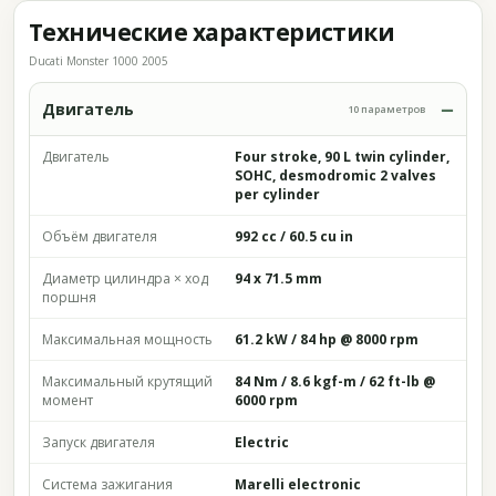
Технические характеристики
Ducati Monster 1000 2005
Двигатель
10 параметров
Двигатель
Four stroke, 90 L twin cylinder,
SOHC, desmodromic 2 valves
per cylinder
Объём двигателя
992 cc / 60.5 cu in
Диаметр цилиндра × ход
94 x 71.5 mm
поршня
Максимальная мощность
61.2 kW / 84 hp @ 8000 rpm
Максимальный крутящий
84 Nm / 8.6 kgf-m / 62 ft-lb @
момент
6000 rpm
Запуск двигателя
Electric
Система зажигания
Marelli electronic