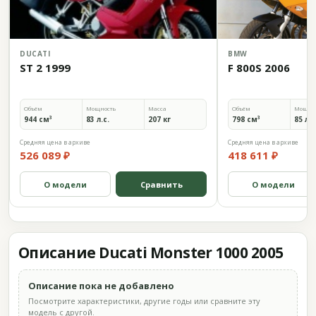
DUCATI
BMW
ST 2 1999
F 800S 2006
Объём
Мощность
Масса
Объём
Мощно
944 см³
83 л.с.
207 кг
798 см³
85 л.с
Средняя цена в архиве
Средняя цена в архиве
526 089 ₽
418 611 ₽
О модели
Сравнить
О модели
Описание Ducati Monster 1000 2005
Описание пока не добавлено
Посмотрите характеристики, другие годы или сравните эту
модель с другой.