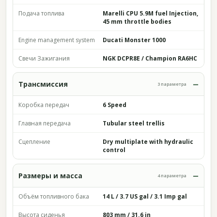
Подача топлива
Marelli CPU 5.9M fuel Injection,
45 mm throttle bodies
Engine management system
Ducati Monster 1000
Свечи Зажигания
NGK DCPR8E / Champion RA6HC
Трансмиссия
3 параметра
Коробка передач
6 Speed
Главная передача
Tubular steel trellis
Сцепление
Dry multiplate with hydraulic
control
Размеры и масса
4 параметра
Объём топливного бака
14 L / 3.7 US gal / 3.1 Imp gal
Высота сиденья
803 mm / 31.6 in