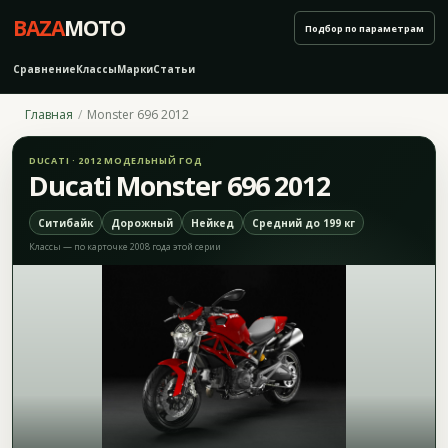
BAZA
MOTO
Подбор по параметрам
Сравнение
Классы
Марки
Статьи
Главная
Monster 696 2012
DUCATI · 2012 МОДЕЛЬНЫЙ ГОД
Ducati Monster 696 2012
Ситибайк
Дорожный
Нейкед
Средний до 199 кг
Классы — по карточке 2008 года этой серии