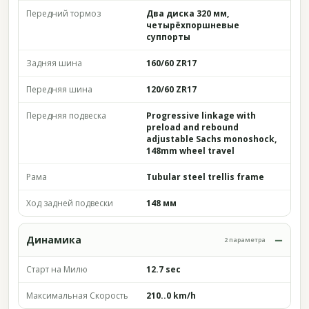
Передний тормоз
Два диска 320 мм,
четырёхпоршневые
суппорты
Задняя шина
160/60 ZR17
Передняя шина
120/60 ZR17
Передняя подвеска
Progressive linkage with
preload and rebound
adjustable Sachs monoshock,
148mm wheel travel
Рама
Tubular steel trellis frame
Ход задней подвески
148 мм
Динамика
2 параметра
Старт на Милю
12.7 sec
Максимальная Скорость
210..0 km/h