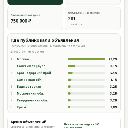
Объявлений в архиве
Самая высокая цена
281
750 000 ₽
с ценой: 278
Где публиковали объявления
Распределение ранее собранных объявлений по регионам.
218 объявлений из архива
1
Москва
42,2%
2
Санкт-Петербург
8,3%
3
Краснодарский край
5,5%
4
Самарская обл.
4,1%
5
Башкортостан
3,2%
6
Московская обл.
3,2%
7
Свердловская обл.
3,2%
8
Крым
2,8%
Архив объявлений
Показать последние 100
Средняя цена рассчитана по всему
объявлений