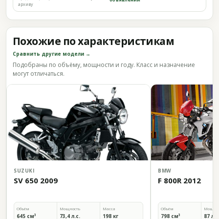
архиву
Похожие по характеристикам
Сравнить другие модели →
Подобраны по объёму, мощности и году. Класс и назначение
могут отличаться.
SUZUKI
BMW
SV 650 2009
F 800R 2012
Объём
Мощность
Масса
Объём
Мощно
645 см³
73,4 л.с.
198 кг
798 см³
87 л.с