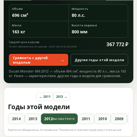
Объём
Мощность
696 см³
80 л.с.
Масса
Высота сиденья
163 кг
800 мм
Средняя цена в архиве
367 772 ₽
По 281 объявлению из архива · 24.07.2014–02.08.2026
Сравнить с другой
→
Другие годы этой модели
моделью
Ducati Monster 696 2012 — объём 696 см³, мощность 80 л.с., масса 163
кг. Ниже — характеристики, другие годы и модели для сравнения.
← 2011
2013 →
Годы этой модели
2014
2013
2012
2011
2010
2009
20
ВЫ СМОТРИТЕ
Карточки объединены по названию. Поколение и комплектация могут отличаться.