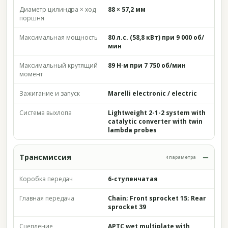
Диаметр цилиндра × ход
88 × 57,2 мм
поршня
Максимальная мощность
80 л.с. (58,8 кВт) при 9 000 об/
мин
Максимальный крутящий
89 Н·м при 7 750 об/мин
момент
Зажигание и запуск
Marelli electronic / electric
Система выхлопа
Lightweight 2-1-2 system with
catalytic converter with twin
lambda probes
Трансмиссия
4 параметра
Коробка передач
6-ступенчатая
Главная передача
Chain; Front sprocket 15; Rear
sprocket 39
Сцепление
APTC wet multiplate with