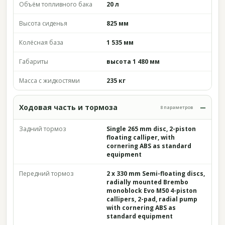
Объём топливного бака
20 л
Высота сиденья
825 мм
Колёсная база
1 535 мм
Габариты
высота 1 480 мм
Масса с жидкостями
235 кг
Ходовая часть и тормоза
8 параметров
Задний тормоз
Single 265 mm disc, 2-piston
floating calliper, with
cornering ABS as standard
equipment
Передний тормоз
2 x 330 mm Semi-floating discs,
radially mounted Brembo
monoblock Evo M50 4-piston
callipers, 2-pad, radial pump
with cornering ABS as
standard equipment