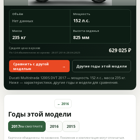
Объём
Мощность
152 л.с.
Нет данных
Масса
Высота сиденья
235 кг
825 мм
Средняя цена в архиве
629 025 ₽
По 124 объявлениям из архива · 28.07.2014–28.04.2025
Сравнить с другой
→
Другие годы этой модели
моделью
Ducati Multistrada 1200S DVT 2017 — мощность 152 л.с., масса 235 кг.
Ниже — характеристики, другие годы и модели для сравнения.
← 2016
Годы этой модели
2017
2016
2015
ВЫ СМОТРИТЕ
Карточки объединены по названию. Поколение и комплектация могут отличаться.