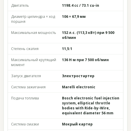
Двигатель
1198.4 cc / 73.1 cu-in
Диаметр цилиндра × ход
106 × 67,9 мм
поршня
Максимальная мощность
152 л.с. (113,3 кВт) при 9 500
об/мин
Степень сжатия
11,5:1
Максимальный крутящий
136 Н·м при 7 500 об/мин
момент
Запуск двигателя
Электростартер
Система зажигания
Marelli electronic
Подача топлива
Bosch electronic fuel injection
system, elliptical throttle
bodies with Ride-by-Wire,
equivalent diameter 56 mm
Система смазки
Мокрый картер