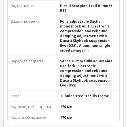
Задняя шина
Pirelli Scorpion Trail II 190/55
R17
Задняя подвеска
Fully adjustable Sachs
monoshock unit. Electronic
compression and rebound
damping adjustment with
Ducati Skyhook suspension
Evo (DSS) . Aluminium single-
sided swingarm
Передняя подвеска
Sachs 48 mm fully adjustable
usd fork. Electronic
compression and rebound
damping adjustment with
Ducati Skyhook suspension
Evo (DSS)
Рама
Tubular steel Trellis frame
Ход передней подвески
170 мм
Ход задней подвески
170 мм