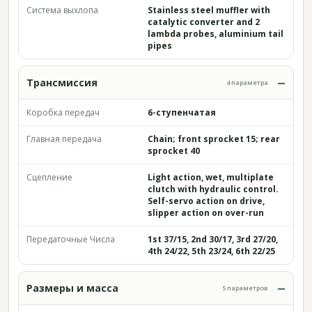
Система выхлопа
Stainless steel muffler with
catalytic converter and 2
lambda probes, aluminium tail
pipes
Трансмиссия
4 параметра
Коробка передач
6-ступенчатая
Главная передача
Chain; front sprocket 15; rear
sprocket 40
Сцепление
Light action, wet, multiplate
clutch with hydraulic control.
Self-servo action on drive,
slipper action on over-run
Передаточные Числа
1st 37/15, 2nd 30/17, 3rd 27/20,
4th 24/22, 5th 23/24, 6th 22/25
Размеры и масса
5 параметров