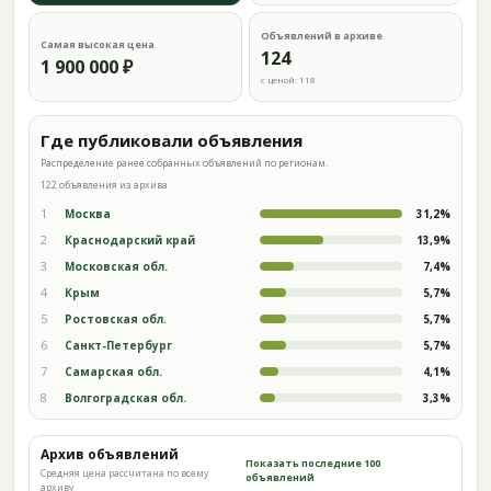
Объявлений в архиве
Самая высокая цена
124
1 900 000 ₽
с ценой: 118
Где публиковали объявления
Распределение ранее собранных объявлений по регионам.
122 объявления из архива
1
Москва
31,2%
2
Краснодарский край
13,9%
3
Московская обл.
7,4%
4
Крым
5,7%
5
Ростовская обл.
5,7%
6
Санкт-Петербург
5,7%
7
Самарская обл.
4,1%
8
Волгоградская обл.
3,3%
Архив объявлений
Показать последние 100
Средняя цена рассчитана по всему
объявлений
архиву