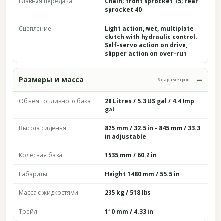
Главная передача
Chain; front sprocket 15; rear
sprocket 40
Сцепление
Light action, wet, multiplate
clutch with hydraulic control.
Self-servo action on drive,
slipper action on over-run
Размеры и масса
6 параметров
Объём топливного бака
20 Litres / 5.3 US gal / 4.4 Imp
gal
Высота сиденья
825 mm / 32.5 in - 845 mm / 33.3
in adjustable
Колёсная база
1535 mm / 60.2 in
Габариты
Height 1480 mm / 55.5 in
Масса с жидкостями
235 kg / 518 lbs
Трейл
110 mm / 4.33 in