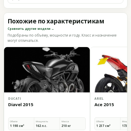
Похожие по характеристикам
Сравнить другие модели →
Подобраны по объёму, мощности и году. Класс и назначение
могут отличаться.
DUCATI
ARIEL
Diavel 2015
Ace 2015
Объём
Мощность
Масса
Объём
Мощно
1 198 см³
162 л.с.
210 кг
1 237 см³
173 л.