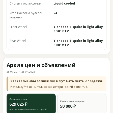
Система охлаждения
Liquid cooled
Угол наклона рулевой
24
колонки
Front Wheel
Y-shaped 3-spoke in light alloy
3.50" x 17"
Rear Wheel
Y-shaped 3-spoke in light alloy
6.00" x 17"
Архив цен и объявлений
28.07.2014–28.04.2025
Это старые объявления; они могут быть сняты с продажи.
Используйте цены только как исторический ориентир.
Средняя цена
Самая низкая цена
629 025 ₽
50 000 ₽
по архивным объявлениям с ценой