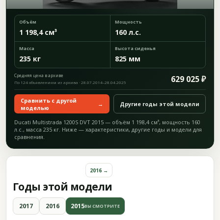
Объём
Мощность
1 198,4 см³
160 л.с.
Масса
Высота сиденья
235 кг
825 мм
Средняя цена в архиве
629 025 ₽
По 124 объявлениям из архива · 28.07.2014–28.04.2025
Сравнить с другой
→
Другие годы этой модели
моделью
Ducati Multistrada 1200S DVT 2015 — объём 1 198,4 см³, мощность 160
л.с., масса 235 кг. Ниже — характеристики, другие годы и модели для
сравнения.
2016 →
Годы этой модели
2017
2016
2015
ВЫ СМОТРИТЕ