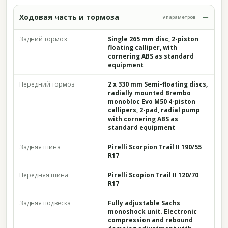
Ходовая часть и тормоза
9 параметров
Задний тормоз
Single 265 mm disc, 2-piston
floating calliper, with
cornering ABS as standard
equipment
Передний тормоз
2 x 330 mm Semi-floating discs,
radially mounted Brembo
monobloc Evo M50 4-piston
callipers, 2-pad, radial pump
with cornering ABS as
standard equipment
Задняя шина
Pirelli Scorpion Trail II 190/55
R17
Передняя шина
Pirelli Scopion Trail II 120/70
R17
Задняя подвеска
Fully adjustable Sachs
monoshock unit. Electronic
compression and rebound