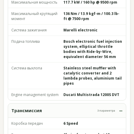
Максимальная мощность
117.7 kW / 160 hp @ 9500 rpm
Максимальный крутящий
136 Nm / 13.9 kgf-m / 100.3 lb-
момент
ft @ 7500 rpm
Система зажигания
Marelli electronic
Подача топлива
Bosch electronic fuel injection
system, elliptical throttle
bodies with Ride-by-Wire,
equivalent diameter 56 mm
Система выхлопа
Stainless steel muffler with
catalytic converter and 2
lambda probes, aluminium tail
pipes
Engine management system
Ducati Multistrada 1200S DVT
Трансмиссия
3 параметра
Коробка передач
6 Speed