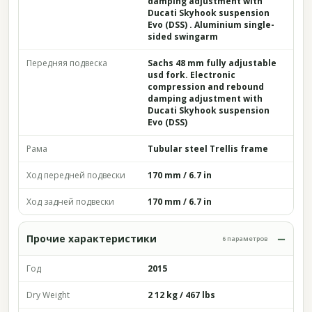
damping adjustment with
Ducati Skyhook suspension
Evo (DSS) . Aluminium single-
sided swingarm
Передняя подвеска
Sachs 48 mm fully adjustable
usd fork. Electronic
compression and rebound
damping adjustment with
Ducati Skyhook suspension
Evo (DSS)
Рама
Tubular steel Trellis frame
Ход передней подвески
170 mm / 6.7 in
Ход задней подвески
170 mm / 6.7 in
Прочие характеристики
6 параметров
Год
2015
Dry Weight
2 12 kg / 467 lbs