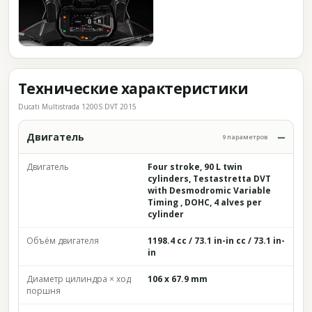
Технические характеристики
Ducati Multistrada 1200S DVT 2015
Двигатель
9 параметров
Двигатель
Four stroke, 90 L twin
cylinders, Testastretta DVT
with Desmodromic Variable
Timing , DOHC, 4 alves per
cylinder
Объём двигателя
1198.4 cc / 73.1 in-in cc / 73.1 in-
in
Диаметр цилиндра × ход
106 x 67.9 mm
поршня