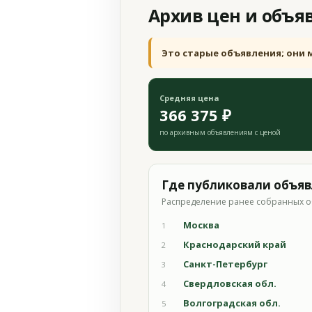
Архив цен и объя
Это старые объявления; они 
Средняя цена
366 375 ₽
по архивным объявлениям с ценой
Где публиковали объя
Распределение ранее собранных о
Москва
1
Краснодарский край
2
Санкт-Петербург
3
Свердловская обл.
4
Волгоградская обл.
5