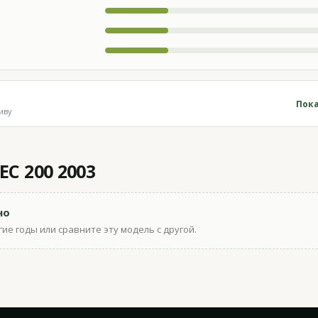
Пока
иву
C 200 2003
но
ие годы или сравните эту модель с другой.