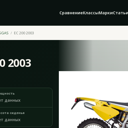
Сравнение
Классы
Марки
Стать
SGAS
EC 200 2003
0 2003
ощность
ет данных
сота сиденья
ет данных