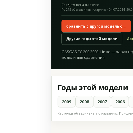
Средняя цена в архиве
По 275 объявлениям из архива · 04.07.2014–20.
Сравнить с другой моделью
→
Другие годы этой модели
Ар
GASGAS EC 200 2003. Ниже — характер
модели для сравнения.
Годы этой модели
2009
2008
2007
2006
Карточки объединены по названию. Поколени