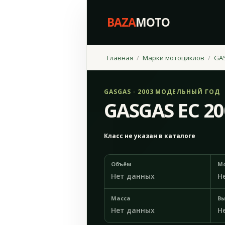
BAZA
MOTO
Главная
Марки мотоциклов
GA
GASGAS · 2003 МОДЕЛЬНЫЙ ГОД
GASGAS EC 20
Класс не указан в каталоге
Объём
М
Нет данных
Н
Масса
Вы
Нет данных
Н