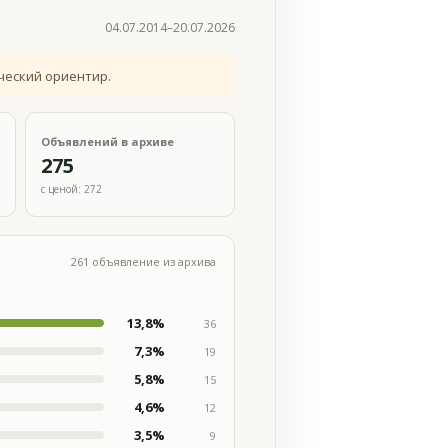
04.07.2014–20.07.2026
ческий ориентир.
Объявлений в архиве
275
с ценой: 272
261 объявление из архива
13,8%
36
7,3%
19
5,8%
15
4,6%
12
3,5%
9