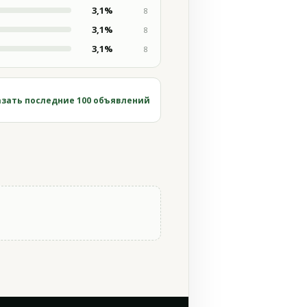
3,1%
8
3,1%
8
3,1%
8
зать последние 100 объявлений