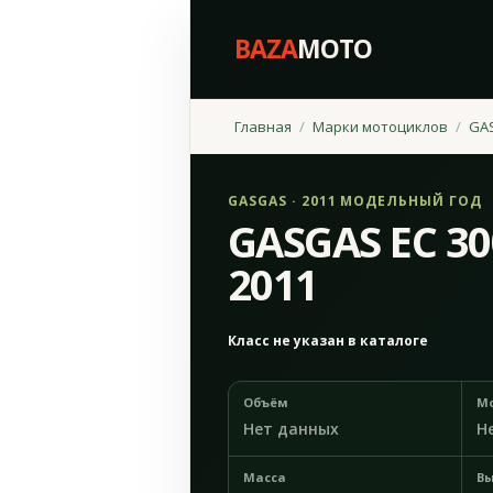
BAZA
MOTO
Главная
Марки мотоциклов
GA
GASGAS · 2011 МОДЕЛЬНЫЙ ГОД
GASGAS EC 3
2011
Класс не указан в каталоге
Объём
М
Нет данных
Н
Масса
Вы