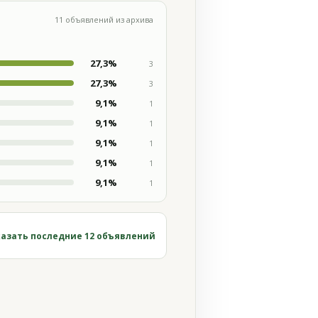
11 объявлений из архива
27,3%
3
27,3%
3
9,1%
1
9,1%
1
9,1%
1
9,1%
1
9,1%
1
азать последние 12 объявлений