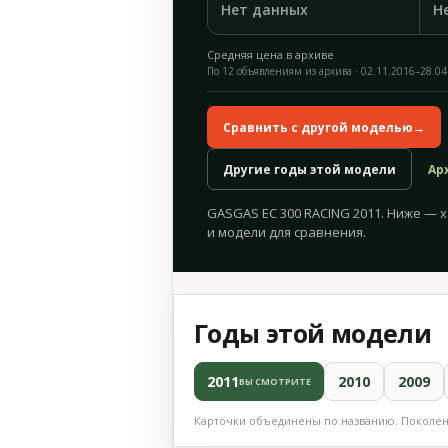
Нет данных
Н
Средняя цена в архиве
По 12 объявлениям из архива · 02.11.2016–28.04
Сравнить с другой моделью
→
Другие годы этой модели
Ар
GASGAS EC 300 RACING 2011. Ниже — 
и модели для сравнения.
Годы этой модели
2011
2010
2009
ВЫ СМОТРИТЕ
Карточки объединены по названию. Поколени