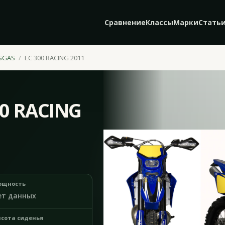
Сравнение
Классы
Марки
Стать
SGAS
EC 300 RACING 2011
00 RACING
ощность
ет данных
сота сиденья