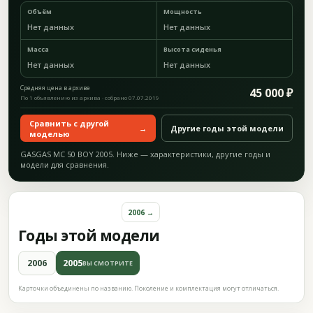
Объём
Мощность
Нет данных
Нет данных
Масса
Высота сиденья
Нет данных
Нет данных
Средняя цена в архиве
45 000 ₽
По 1 объявлению из архива · собрано 07.07.2019
Сравнить с другой
→
Другие годы этой модели
моделью
GASGAS MC 50 BOY 2005. Ниже — характеристики, другие годы и
модели для сравнения.
2006 →
Годы этой модели
2006
2005
ВЫ СМОТРИТЕ
Карточки объединены по названию. Поколение и комплектация могут отличаться.