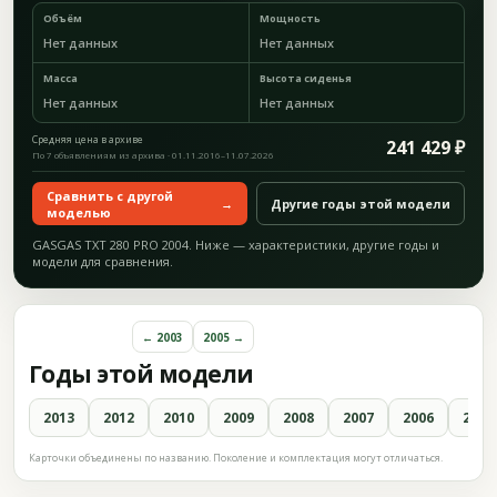
Объём
Мощность
Нет данных
Нет данных
Масса
Высота сиденья
Нет данных
Нет данных
Средняя цена в архиве
241 429 ₽
По 7 объявлениям из архива · 01.11.2016–11.07.2026
Сравнить с другой
→
Другие годы этой модели
моделью
GASGAS TXT 280 PRO 2004. Ниже — характеристики, другие годы и
модели для сравнения.
← 2003
2005 →
Годы этой модели
2013
2012
2010
2009
2008
2007
2006
2005
Карточки объединены по названию. Поколение и комплектация могут отличаться.