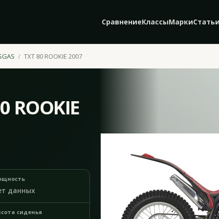
Сравнение
Классы
Марки
Стать
SGAS
TXT 80 ROOKIE 2007
80 ROOKIE
ощность
ет данных
сота сиденья