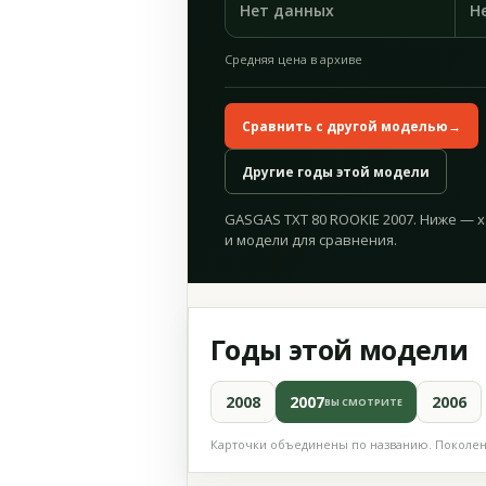
Нет данных
Н
Средняя цена в архиве
Сравнить с другой моделью
→
Другие годы этой модели
GASGAS TXT 80 ROOKIE 2007. Ниже — 
и модели для сравнения.
Годы этой модели
2008
2007
2006
ВЫ СМОТРИТЕ
Карточки объединены по названию. Поколени