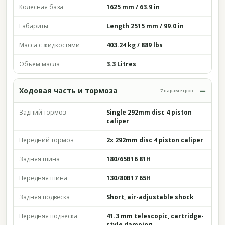
Колёсная база
1625 mm / 63.9 in
Габариты
Length 2515 mm / 99.0 in
Масса с жидкостями
403.24 kg / 889 lbs
Объем масла
3.3 Litres
Ходовая часть и тормоза
7 параметров
Задний тормоз
Single 292mm disc 4 piston
caliper
Передний тормоз
2x 292mm disc 4 piston caliper
Задняя шина
180/65B16 81H
Передняя шина
130/80B17 65H
Задняя подвеска
Short, air-adjustable shock
Передняя подвеска
41.3 mm telescopic, cartridge-
style damping