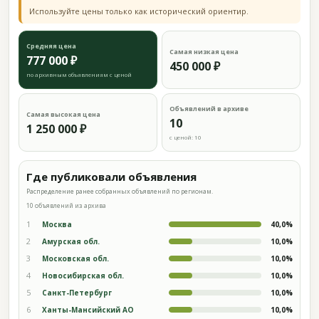
Используйте цены только как исторический ориентир.
Средняя цена
Самая низкая цена
777 000 ₽
450 000 ₽
по архивным объявлениям с ценой
Объявлений в архиве
Самая высокая цена
10
1 250 000 ₽
с ценой: 10
Где публиковали объявления
Распределение ранее собранных объявлений по регионам.
10 объявлений из архива
1
Москва
40,0%
2
Амурская обл.
10,0%
3
Московская обл.
10,0%
4
Новосибирская обл.
10,0%
5
Санкт-Петербург
10,0%
6
Ханты-Мансийский АО
10,0%