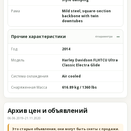
Рама
Mild steel, square-section
backbone with twin
downtubes
Прочие характеристики
4 параметра
Год
2014
Модель
Harley Davidson FLHTCU Ultra
Classic Electra Glide
Система охлаждения
Air cooled
Снаряженная Масса
616.89 kg / 1360 lbs
Архив цен и объявлений
06.06.2019–21.11.2020
Это старые объявления; они могут быть сняты с продажи.