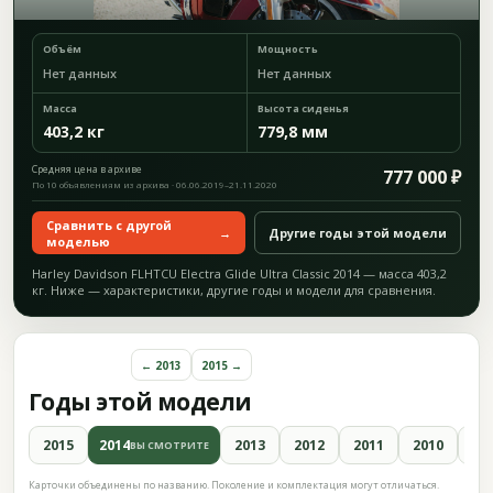
Объём
Мощность
Нет данных
Нет данных
Масса
Высота сиденья
403,2 кг
779,8 мм
Средняя цена в архиве
777 000 ₽
По 10 объявлениям из архива · 06.06.2019–21.11.2020
Сравнить с другой
→
Другие годы этой модели
моделью
Harley Davidson FLHTCU Electra Glide Ultra Classic 2014 — масса 403,2
кг. Ниже — характеристики, другие годы и модели для сравнения.
← 2013
2015 →
Годы этой модели
2015
2014
2013
2012
2011
2010
20
ВЫ СМОТРИТЕ
Карточки объединены по названию. Поколение и комплектация могут отличаться.