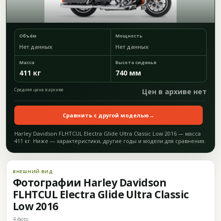
Объём
Мощность
Нет данных
Нет данных
Масса
Высота сиденья
411 кг
740 мм
Средняя цена в архиве
Цен в архиве нет
Сравнить с другой моделью
→
Harley Davidson FLHTCUL Electra Glide Ultra Classic Low 2016 — масса
411 кг. Ниже — характеристики, другие годы и модели для сравнения.
ВНЕШНИЙ ВИД
Фотографии Harley Davidson
FLHTCUL Electra Glide Ultra Classic
Low 2016
4 фото