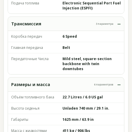
Подача топлива
Electronic Sequential Port Fuel
Injection (ESPFI)
Трансмиссия
3 параметра
Коробка передач
6 Speed
Главная передача
Belt
Передаточные Числа
Mild steel, square-section
backbone with twin
downtubes
Размеры и масса
6 параметров
Объём топливного бака
22.7 Litres / 6.0 US gal
Высота сиденья
Unladen 740 mm / 29.1 in.
Габариты
1625 mm / 63.9 in
Масса с жидкостями
411 kg / 906 lbs