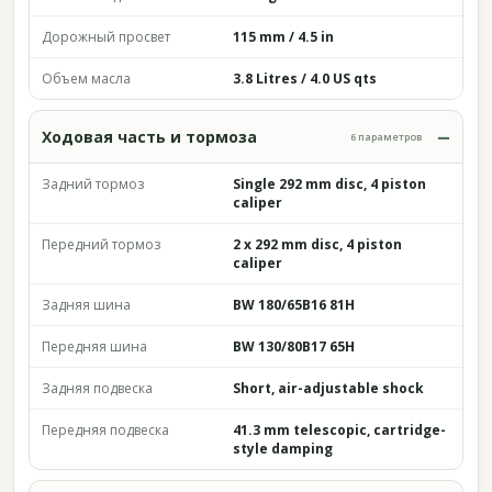
Дорожный просвет
115 mm / 4.5 in
Объем масла
3.8 Litres / 4.0 US qts
Ходовая часть и тормоза
6 параметров
Задний тормоз
Single 292 mm disc, 4 piston
caliper
Передний тормоз
2 x 292 mm disc, 4 piston
caliper
Задняя шина
BW 180/65B16 81H
Передняя шина
BW 130/80B17 65H
Задняя подвеска
Short, air-adjustable shock
Передняя подвеска
41.3 mm telescopic, cartridge-
style damping