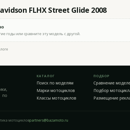
vidson FLHX Street Glide 2008
но
ие годы или сравните эту модель с другой.
алоге
КАТАЛОГ
ПОДБОР
Поиск по моделям
Сравнение модел
ики,
Марки мотоциклов
Подбор мотоцикл
 по
Классы мотоциклов
Размещение рекл
стика мотоциклов
partners@bazamoto.ru