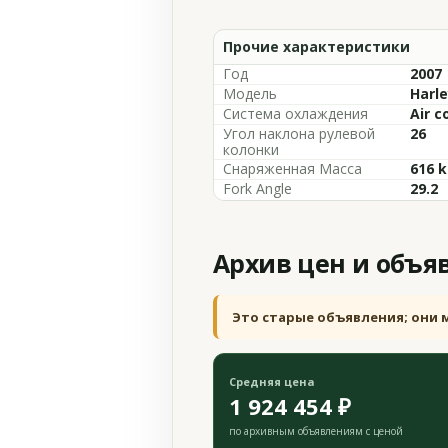
Прочие характеристики
Год
2007
Модель
Harle
Система охлаждения
Air c
Угол наклона рулевой
26
колонки
Снаряженная Масса
616 k
Fork Angle
29.2
Архив цен и объя
Это старые объявления; они 
Средняя цена
1 924 454 ₽
по архивным объявлениям с ценой