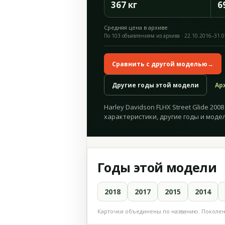
367 кг
6
Средняя цена в архиве
По 103 объявлениям из архива · 22.10.2016–31.
Сравнить с другой моделью
→
Другие годы этой модели
Ар
Harley Davidson FLHX Street Glide 200
характеристики, другие годы и модел
Годы этой модели
2018
2017
2015
2014
Карточки объединены по названию. Поколени