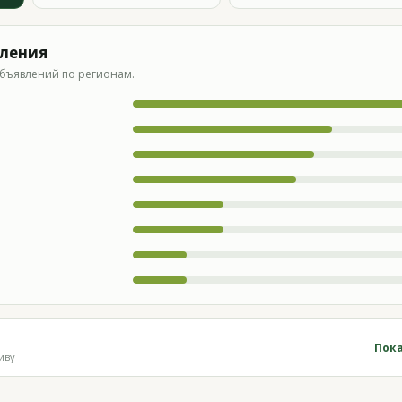
вления
бъявлений по регионам.
Пока
иву