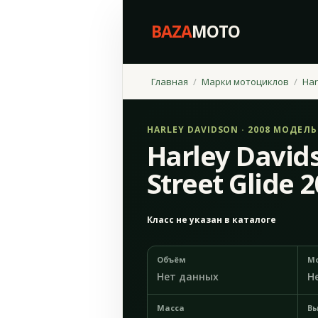
BAZA
MOTO
Главная
Марки мотоциклов
Har
HARLEY DAVIDSON · 2008 МОДЕЛ
Harley David
Street Glide 
Класс не указан в каталоге
Объём
М
Нет данных
Н
Масса
Вы