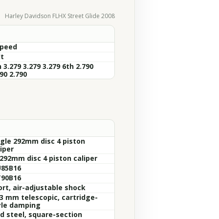
Harley Davidson FLHX Street Glide 2008
Speed
lt
 3.279 3.279 3.279 6th 2.790
90 2.790
ngle 292mm disc 4 piston
iper
 292mm disc 4 piston caliper
85B16
90B16
ort, air-adjustable shock
.3 mm telescopic, cartridge-
yle damping
ld steel, square-section