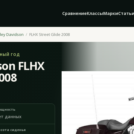
Сравнение
Классы
Марки
Стать
ley Davidson
FLHX Street Glide 2008
ЬНЫЙ ГОД
son FLHX
2008
ощность
ет данных
сота сиденья