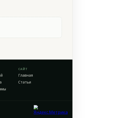
САЙТ
ей
Главная
а
Статьи
амы