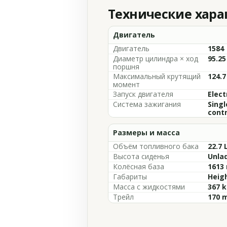
Технические хар
Двигатель
Двигатель
1584
Диаметр цилиндра × ход
95.25
поршня
Максимальный крутящий
124.7
момент
Запуск двигателя
Elect
Система зажигания
Singl
contr
Размеры и масса
Объём топливного бака
22.7 
Высота сиденья
Unlad
Колёсная база
1613 
Габариты
Heigh
Масса с жидкостями
367 k
Трейл
170 m