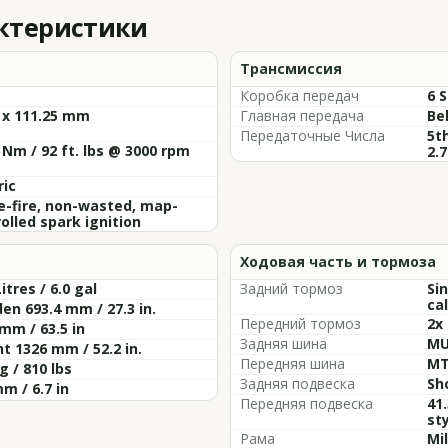
актеристики
Трансмиссия
Коробка передач
6 
 x 111.25 mm
Главная передача
Be
Передаточные Числа
5th
 Nm / 92 ft. lbs @ 3000 rpm
2.7
ric
e-fire, non-wasted, map-
olled spark ignition
Ходовая часть и тормоза
Litres / 6.0 gal
Задний тормоз
Si
cal
en 693.4 mm / 27.3 in.
Передний тормоз
2x
mm / 63.5 in
Задняя шина
MU
t 1326 mm / 52.2 in.
Передняя шина
MT
g / 810 lbs
Задняя подвеска
Sh
m / 6.7 in
Передняя подвеска
41
st
Рама
Mi