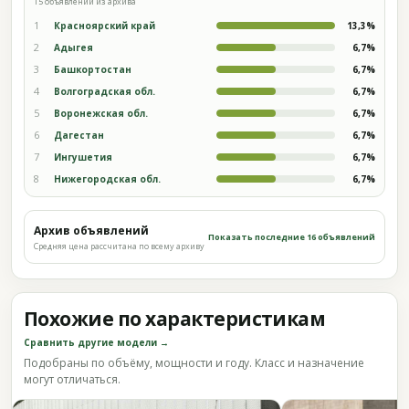
15 объявлений из архива
1
Красноярский край
13,3%
2
Адыгея
6,7%
3
Башкортостан
6,7%
4
Волгоградская обл.
6,7%
5
Воронежская обл.
6,7%
6
Дагестан
6,7%
7
Ингушетия
6,7%
8
Нижегородская обл.
6,7%
Архив объявлений
Показать последние 16 объявлений
Средняя цена рассчитана по всему архиву
Похожие по характеристикам
Сравнить другие модели →
Подобраны по объёму, мощности и году. Класс и назначение
могут отличаться.