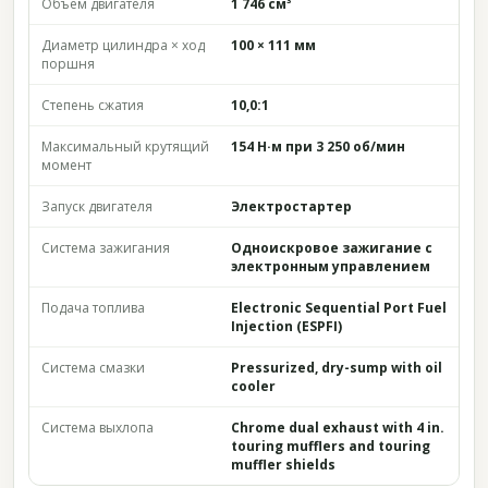
Объём двигателя
1 746 см³
Диаметр цилиндра × ход
100 × 111 мм
поршня
Степень сжатия
10,0:1
Максимальный крутящий
154 Н·м при 3 250 об/мин
момент
Запуск двигателя
Электростартер
Система зажигания
Одноискровое зажигание с
электронным управлением
Подача топлива
Electronic Sequential Port Fuel
Injection (ESPFI)
Система смазки
Pressurized, dry-sump with oil
cooler
Система выхлопа
Chrome dual exhaust with 4 in.
touring mufflers and touring
muffler shields