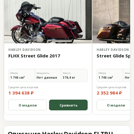
HARLEY DAVIDSON
HARLEY DAVIDSON
FLHX Street Glide 2017
Street Glide Spe
Объём
Мощность
Масса
Объём
Мощно
1 746 см³
Нет данных
376,4 кг
1 746 см³
Нет 
Средняя цена в архиве
Средняя цена в архиве
1 394 638 ₽
2 352 984 ₽
О модели
Сравнить
О модели