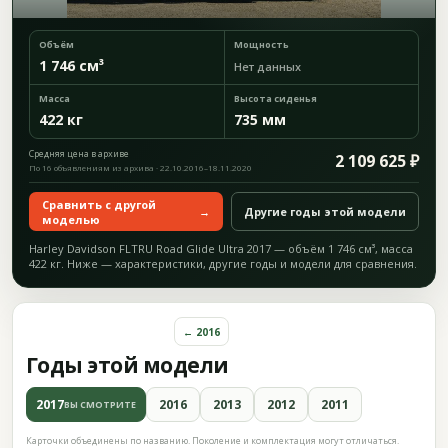
Объём
Мощность
1 746 см³
Нет данных
Масса
Высота сиденья
422 кг
735 мм
Средняя цена в архиве
2 109 625 ₽
По 16 объявлениям из архива · 22.10.2016–18.11.2020
Сравнить с другой
→
Другие годы этой модели
моделью
Harley Davidson FLTRU Road Glide Ultra 2017 — объём 1 746 см³, масса
422 кг. Ниже — характеристики, другие годы и модели для сравнения.
← 2016
Годы этой модели
2017
2016
2013
2012
2011
ВЫ СМОТРИТЕ
Карточки объединены по названию. Поколение и комплектация могут отличаться.