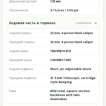
Дорожный просвет
125 мм
Объем масла
4.7 Litres / 5 US qts
Ходовая часть и тормоза
7 параметров
Задний тормоз
32 mm, 4-piston fixed caliper
Передний тормоз
32 mm, 4-piston fixed caliper
Задняя шина
180/65B16 81H
Передняя шина
130/80B17 65H
Задняя подвеска
Short, air-adjustable shock
Передняя подвеска
41.3 mm Telescopic, cartridge-
style damping
Рама
Mild steel, square-section
backbone with twin
downtubes