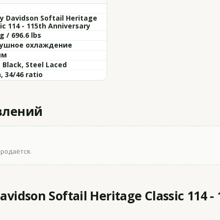
y Davidson Softail Heritage
ic 114 - 115th Anniversary
g / 696.6 lbs
ушное охлаждение
мм
 Black, Steel Laced
, 34/46 ratio
влений
продаётся.
idson Softail Heritage Classic 114 -