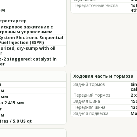
1
Передаточные Числа
1st
Н·м
4th
тростартер
искровое зажигание с
тронным управлением
System Electronic Sequential
Fuel Injection (ESPFI)
urized, dry-sump with oil
r
o-2 staggered; catalyst in
er
Ходовая часть и тормоза
л
Задний тормоз
Sin
cal
мм
Передний тормоз
2 x
0 мм
Задняя шина
15
а 2 415 мм
Передняя шина
13
г
Задняя подвеска
Mo
мм
itres / 5.0 US qt