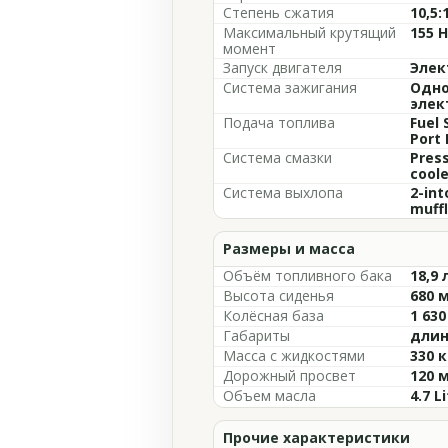
Степень сжатия
10,5:
Максимальный крутящий
155 
момент
Запуск двигателя
Элек
Система зажигания
Одно
элек
Подача топлива
Fuel 
Port 
Система смазки
Press
coole
Система выхлопа
2-int
muffl
Размеры и масса
Объём топливного бака
18,9 
Высота сиденья
680 
Колёсная база
1 63
Габариты
длин
Масса с жидкостями
330 к
Дорожный просвет
120 
Объем масла
4.7 L
Прочие характеристики