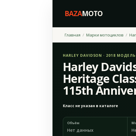
BAZA
MOTO
Главная
Марки мотоциклов
Har
HARLEY DAVIDSON · 2018 МОДЕЛ
Harley Davids
Heritage Class
115th Annive
Класс не указан в каталоге
Объём
М
Нет данных
Н