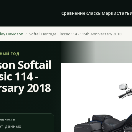
Сравнение
Классы
Марки
Стать
ley Davidson
Softail Heritage Classic 114 - 115th Anniversary 2018
ЬНЫЙ ГОД
on Softail
ic 114 -
rsary 2018
ощность
ет данных