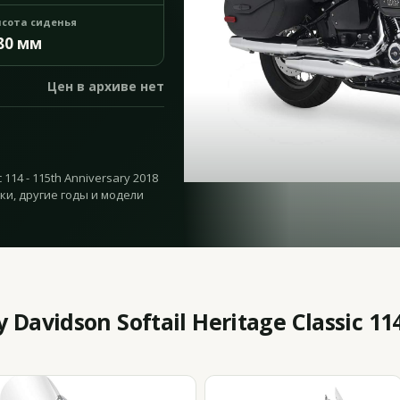
сота сиденья
80 мм
Цен в архиве нет
c 114 - 115th Anniversary 2018
ки, другие годы и модели
avidson Softail Heritage Classic 114