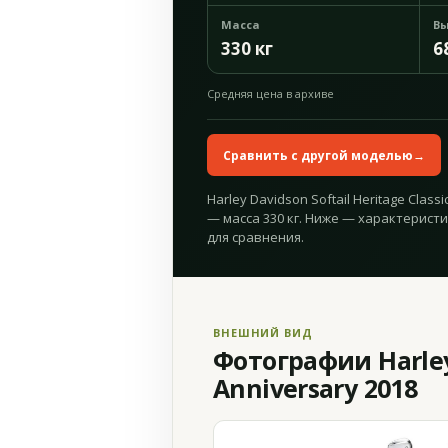
Масса
Вы
330 кг
6
Средняя цена в архиве
Сравнить с другой моделью
→
Harley Davidson Softail Heritage Classi
— масса 330 кг. Ниже — характеристи
для сравнения.
ВНЕШНИЙ ВИД
Фотографии Harley D
Anniversary 2018