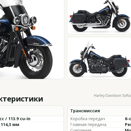
Harley Davidson Softai
актеристики
Трансмиссия
cc / 113.9 cu-in
Коробка передач
6-
 114,3 мм
Главная передача
Ре
Сцепление
Mu