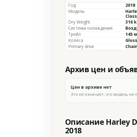
Год
2018
Модель
Harle
Class
Dry Weight
316 k
Система охлаждения
Возд
Трейл
145 
Колёса
Gloss
Primary drive
Chain
Архив цен и объя
Цен в архиве нет
Это не означает, что модель не 
Описание Harley Dav
2018