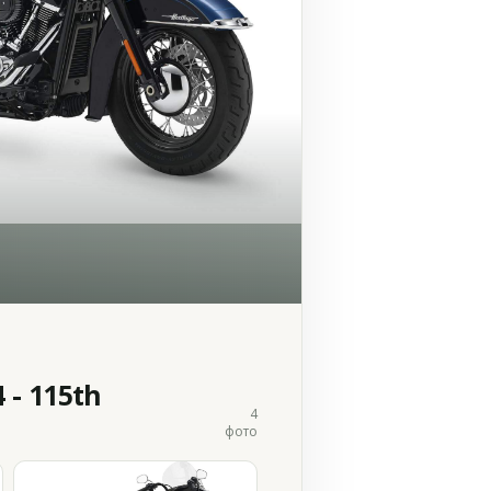
 - 115th
4
фото