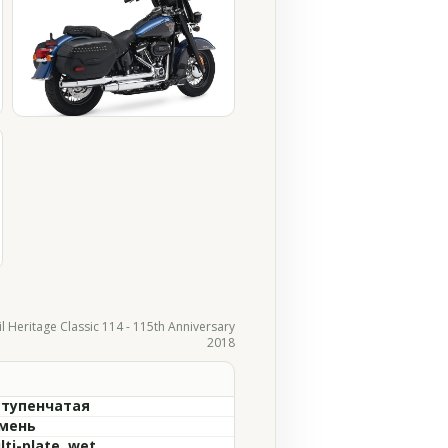
l Heritage Classic 114 - 115th Anniversary
2018
ступенчатая
мень
lti-plate, wet