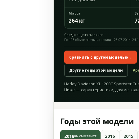
Масса
Вы
264 кг
7
Средняя цена в архиве
По 103 объявлениям из архива · 23.07.2014–24.
Сравнить с другой моделью
→
Другие годы этой модели
Ар
Harley Davidson XL 1200C Sportster Cu
Ниже — характеристики, другие годы
Годы этой модели
2018
2016
2015
ВЫ СМОТРИТЕ