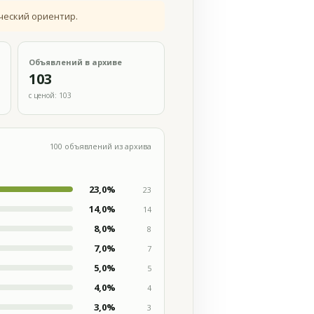
ческий ориентир.
Объявлений в архиве
103
с ценой: 103
100 объявлений из архива
23,0%
23
14,0%
14
8,0%
8
7,0%
7
5,0%
5
4,0%
4
3,0%
3