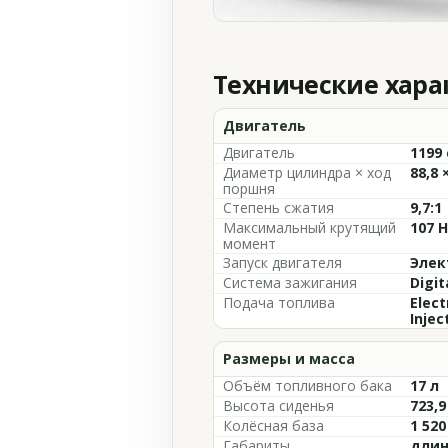
Технические хар
Двигатель
Двигатель
1199 
Диаметр цилиндра × ход
88,8 
поршня
Степень сжатия
9,7:1
Максимальный крутящий
107 
момент
Запуск двигателя
Элек
Система зажигания
Digit
Подача топлива
Elect
Injec
Размеры и масса
Объём топливного бака
17 л
Высота сиденья
723,
Колёсная база
1 52
Габариты
длин