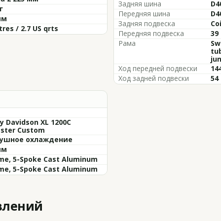
Задняя шина
D4
г
Передняя шина
D4
мм
Задняя подвеска
Co
itres / 2.7 US qrts
Передняя подвеска
39
Рама
Sw
tu
ju
Ход передней подвески
14
Ход задней подвески
54
y Davidson XL 1200C
tster Custom
ушное охлаждение
мм
me, 5-Spoke Cast Aluminum
me, 5-Spoke Cast Aluminum
влений