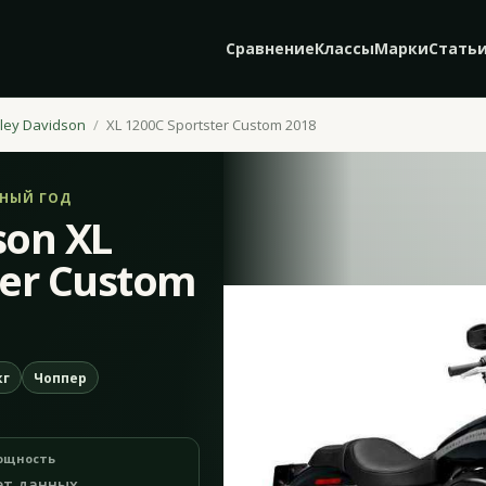
Сравнение
Классы
Марки
Стать
ley Davidson
XL 1200C Sportster Custom 2018
ЬНЫЙ ГОД
son XL
ter Custom
кг
Чоппер
ощность
ет данных