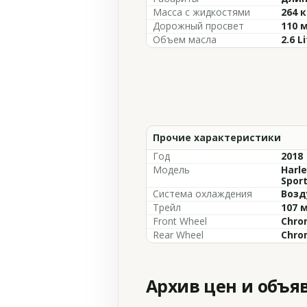
Масса с жидкостями
264 к
Дорожный просвет
110 
Объем масла
2.6 L
Прочие характеристики
Год
2018
Модель
Harle
Spor
Система охлаждения
Возд
Трейл
107 
Front Wheel
Chro
Rear Wheel
Chro
Архив цен и объя