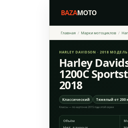
BAZA
MOTO
Главная
Марки мотоциклов
Har
HARLEY DAVIDSON · 2018 МОДЕЛ
Harley David
1200C Sports
2018
Классический
Тяжелый от 200 
Классы — по карточке 2015 года этой серии
Объём
М
Нет данных
Н