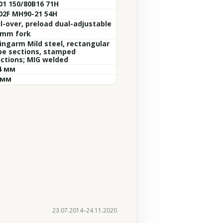
01 150/80B16 71H
02F MH90-21 54H
il-over, preload dual-adjustable
 mm fork
ingarm Mild steel, rectangular
be sections, stamped
nctions; MIG welded
4 мм
 мм
23.07.2014–24.11.2020