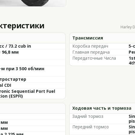
актеристики
Harley 
Трансмиссия
cc / 73.2 cub in
Коробка передач
5-
× 96,8 мм
Главная передача
Ре
Передаточные Числа
1st
4th
Н·м при 3 500 об/мин
тростартер
al CDI
ronic Sequential Port Fuel
tion (ESPFI)
Ходовая часть и тормоза
Задний тормоз
Si
pis
9 мм
Передний тормоз
Si
0 мм
pis
а 2 225 мм