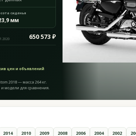
сота сиденья
23,9 мм
650 573 ₽
11.2020
хив цен и объявлений
stom 2018 — масса 264 кг.
 и модели для сравнения.
2014
2010
2009
2008
2006
2004
2002
20