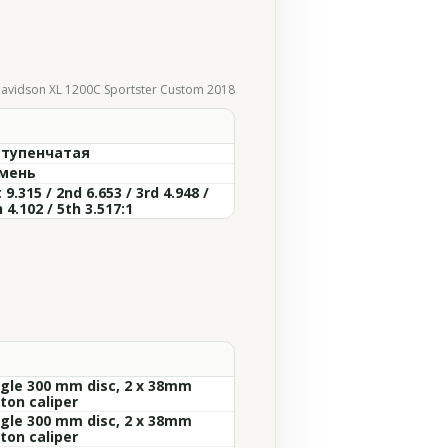
Davidson XL 1200C Sportster Custom 2018
ступенчатая
мень
 9.315 / 2nd 6.653 / 3rd 4.948 /
 4.102 / 5th 3.517:1
ngle 300 mm disc, 2 x 38mm
ton caliper
ngle 300 mm disc, 2 x 38mm
ton caliper