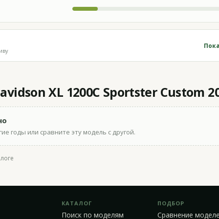
Пока
иву
vidson XL 1200C Sportster Custom 2
но
ие годы или сравните эту модель с другой.
алоге
КАТАЛОГ
ПОДБОР
Поиск по моделям
Сравнение модел