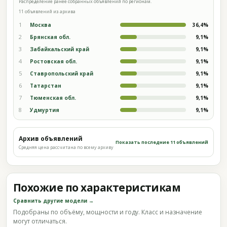
Распределение ранее собранных объявлений по регионам.
11 объявлений из архива
1
Москва
36,4%
2
Брянская обл.
9,1%
3
Забайкальский край
9,1%
4
Ростовская обл.
9,1%
5
Ставропольский край
9,1%
6
Татарстан
9,1%
7
Тюменская обл.
9,1%
8
Удмуртия
9,1%
Архив объявлений
Показать последние 11 объявлений
Средняя цена рассчитана по всему архиву
Похожие по характеристикам
Сравнить другие модели →
Подобраны по объёму, мощности и году. Класс и назначение
могут отличаться.