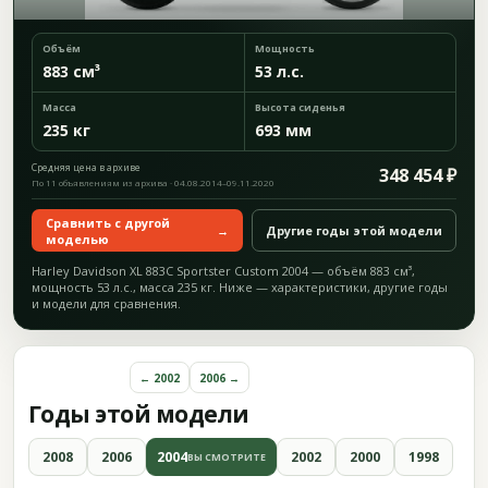
Объём
Мощность
883 см³
53 л.с.
Масса
Высота сиденья
235 кг
693 мм
Средняя цена в архиве
348 454 ₽
По 11 объявлениям из архива · 04.08.2014–09.11.2020
Сравнить с другой
→
Другие годы этой модели
моделью
Harley Davidson XL 883C Sportster Custom 2004 — объём 883 см³,
мощность 53 л.с., масса 235 кг. Ниже — характеристики, другие годы
и модели для сравнения.
← 2002
2006 →
Годы этой модели
2008
2006
2004
2002
2000
1998
ВЫ СМОТРИТЕ