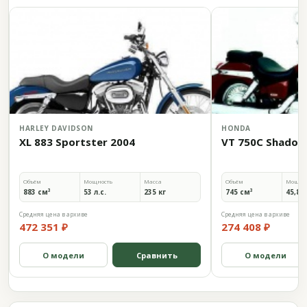
HARLEY DAVIDSON
HONDA
XL 883 Sportster 2004
VT 750C Shadow
Объём
Мощность
Масса
Объём
Мощно
883 см³
53 л.с.
235 кг
745 см³
45,8 л
Средняя цена в архиве
Средняя цена в архиве
472 351 ₽
274 408 ₽
О модели
Сравнить
О модели