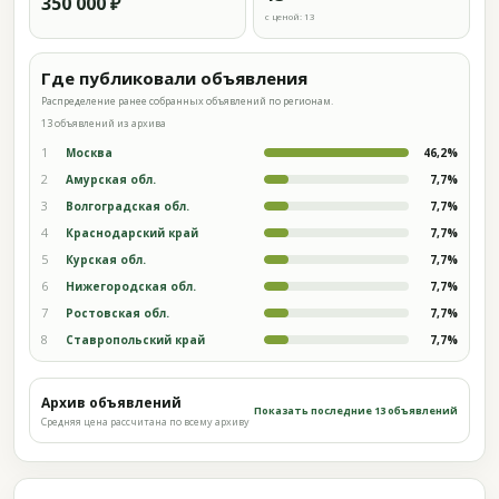
350 000 ₽
с ценой: 13
Где публиковали объявления
Распределение ранее собранных объявлений по регионам.
13 объявлений из архива
1
Москва
46,2%
2
Амурская обл.
7,7%
3
Волгоградская обл.
7,7%
4
Краснодарский край
7,7%
5
Курская обл.
7,7%
6
Нижегородская обл.
7,7%
7
Ростовская обл.
7,7%
8
Ставропольский край
7,7%
Архив объявлений
Показать последние 13 объявлений
Средняя цена рассчитана по всему архиву