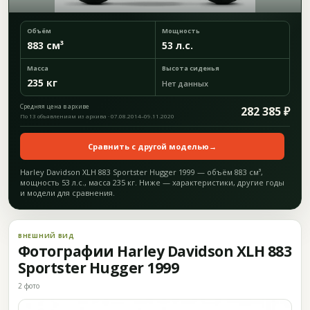
Объём
Мощность
883 см³
53 л.с.
Масса
Высота сиденья
235 кг
Нет данных
Средняя цена в архиве
282 385 ₽
По 13 объявлениям из архива · 07.08.2014–09.11.2020
Сравнить с другой моделью
→
Harley Davidson XLH 883 Sportster Hugger 1999 — объём 883 см³,
мощность 53 л.с., масса 235 кг. Ниже — характеристики, другие годы
и модели для сравнения.
ВНЕШНИЙ ВИД
Фотографии Harley Davidson XLH 883
Sportster Hugger 1999
2 фото