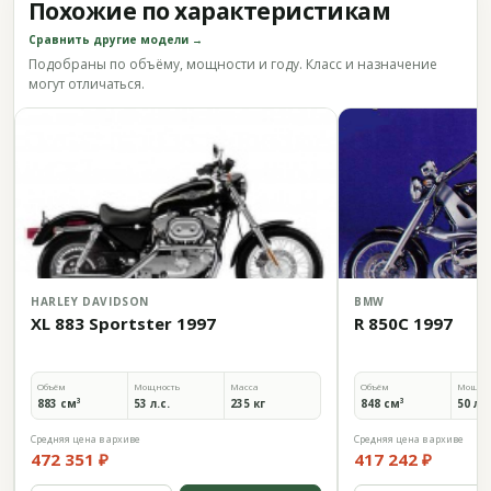
Похожие по характеристикам
Сравнить другие модели →
Подобраны по объёму, мощности и году. Класс и назначение
могут отличаться.
HARLEY DAVIDSON
BMW
XL 883 Sportster 1997
R 850C 1997
Объём
Мощность
Масса
Объём
Мощно
883 см³
53 л.с.
235 кг
848 см³
50 л.с
Средняя цена в архиве
Средняя цена в архиве
472 351 ₽
417 242 ₽