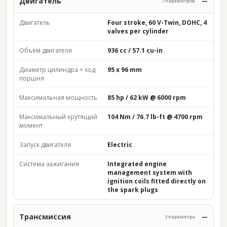
Двигатель
7 параметров
Двигатель
Four stroke, 60 V-Twin, DOHC, 4
valves per cylinder
Объём двигателя
936 cc / 57.1 cu-in
Диаметр цилиндра × ход
95 x 96 mm
поршня
Максимальная мощность
85 hp / 62 kW @ 6000 rpm
Максимальный крутящий
104 Nm / 76.7 lb-ft @ 4700 rpm
момент
Запуск двигателя
Electric
Система зажигания
Integrated engine
management system with
ignition coils fitted directly on
the spark plugs
Трансмиссия
3 параметра