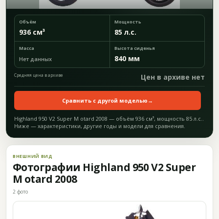
Объём
Мощность
936 см³
85 л.с.
Масса
Высота сиденья
840 мм
Нет данных
Средняя цена в архиве
Цен в архиве нет
Сравнить с другой моделью
→
Highland 950 V2 Super M otard 2008 — объём 936 см³, мощность 85 л.с..
Ниже — характеристики, другие годы и модели для сравнения.
ВНЕШНИЙ ВИД
Фотографии Highland 950 V2 Super
M otard 2008
2 фото