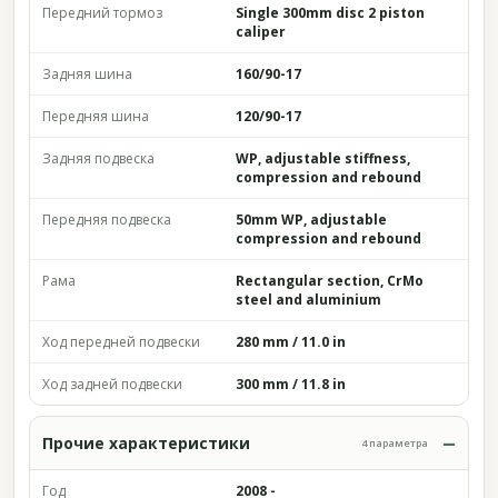
Передний тормоз
Single 300mm disc 2 piston
caliper
Задняя шина
160/90-17
Передняя шина
120/90-17
Задняя подвеска
WP, adjustable stiffness,
compression and rebound
Передняя подвеска
50mm WP, adjustable
compression and rebound
Рама
Rectangular section, CrMo
steel and aluminium
Ход передней подвески
280 mm / 11.0 in
Ход задней подвески
300 mm / 11.8 in
Прочие характеристики
4 параметра
Год
2008 -