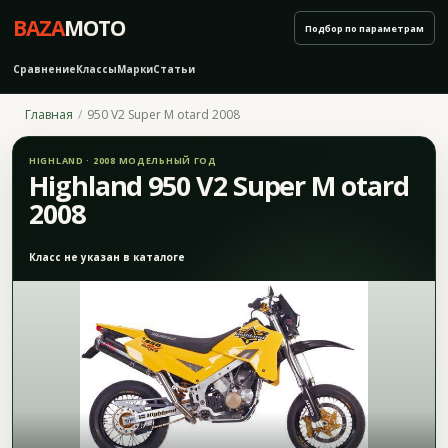
BAZA
MOTO
Подбор по параметрам
Сравнение
Классы
Марки
Статьи
Главная
950 V2 Super M otard 2008
HIGHLAND · 2008 МОДЕЛЬНЫЙ ГОД
Highland 950 V2 Super M otard
2008
Класс не указан в каталоге