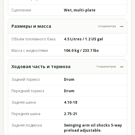
Сцепление
Wet, multi-plate
Размеры и масса
2 параметра
Объём топливного бака
4.5 Litres / 1.2 US gal
Масса с жидкостями
106.0 kg / 233.7 lbs
Ходовая часть и тормоза
7 параметров
Задний тормоз
Drum
Передний тормоз
Drum
Задняя шина
4.10-18
Передняя шина
2.75-21
Задняя подвеска
Swinging arm oil shocks 5-way
preload adjustable.