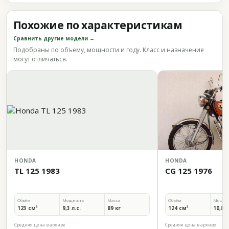
Похожие по характеристикам
Сравнить другие модели →
Подобраны по объёму, мощности и году. Класс и назначение
могут отличаться.
HONDA
HONDA
TL 125 1983
CG 125 1976
Объём
Мощность
Масса
Объём
Мощно
123 см³
9,3 л.с.
89 кг
124 см³
10,8 л
Средняя цена в архиве
Средняя цена в архиве