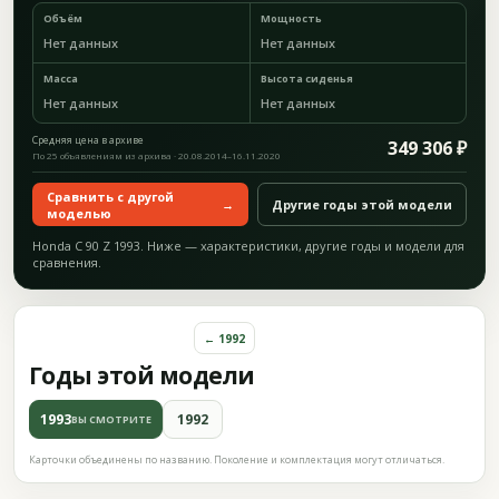
Объём
Мощность
Нет данных
Нет данных
Масса
Высота сиденья
Нет данных
Нет данных
Средняя цена в архиве
349 306 ₽
По 25 объявлениям из архива · 20.08.2014–16.11.2020
Сравнить с другой
→
Другие годы этой модели
моделью
Honda C 90 Z 1993. Ниже — характеристики, другие годы и модели для
сравнения.
← 1992
Годы этой модели
1993
1992
ВЫ СМОТРИТЕ
Карточки объединены по названию. Поколение и комплектация могут отличаться.