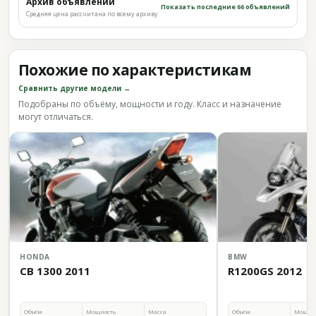
Архив объявлений
Показать последние 66 объявлений
Средняя цена рассчитана по всему архиву
Похожие по характеристикам
Сравнить другие модели →
Подобраны по объёму, мощности и году. Класс и назначение
могут отличаться.
HONDA
BMW
CB 1300 2011
R1200GS 2012
Объём
Мощность
Масса
Объём
Мощно