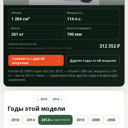
Объём
Мощность
1 284 см³
114 л.с.
Масса
Высота сиденья
261 кг
790 мм
Средняя цена в архиве
312 352 ₽
По 66 объявлениям из архива · 12.07.2014–24.11.2020
Сравнить с другой
→
Другие годы этой модели
моделью
Honda CB 1300S Super Bol Dor 2012 — объём 1 284 см³, мощность 114
л.с., масса 261 кг. Ниже — характеристики, другие годы и модели для
сравнения.
← 2010
2014 →
Годы этой модели
2016
2014
2012
2010
2008
2006
ВЫ СМОТРИТЕ