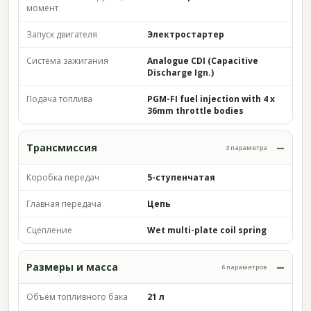
момент
Запуск двигателя
Электростартер
Система зажигания
Analogue CDI (Capacitive
Discharge Ign.)
Подача топлива
PGM-FI fuel injection with 4 x
36mm throttle bodies
Трансмиссия
3 параметра
Коробка передач
5-ступенчатая
Главная передача
Цепь
Сцепление
Wet multi-plate coil spring
Размеры и масса
6 параметров
Объём топливного бака
21 л