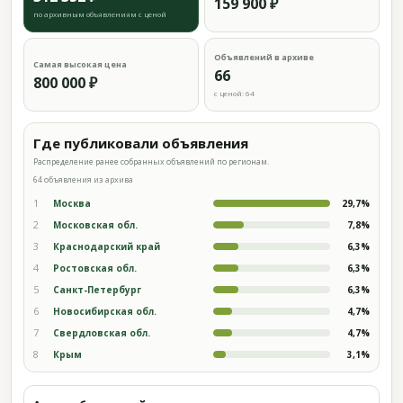
159 900 ₽
по архивным объявлениям с ценой
Объявлений в архиве
Самая высокая цена
66
800 000 ₽
с ценой: 64
Где публиковали объявления
Распределение ранее собранных объявлений по регионам.
64 объявления из архива
1
Москва
29,7%
2
Московская обл.
7,8%
3
Краснодарский край
6,3%
4
Ростовская обл.
6,3%
5
Санкт-Петербург
6,3%
6
Новосибирская обл.
4,7%
7
Свердловская обл.
4,7%
8
Крым
3,1%