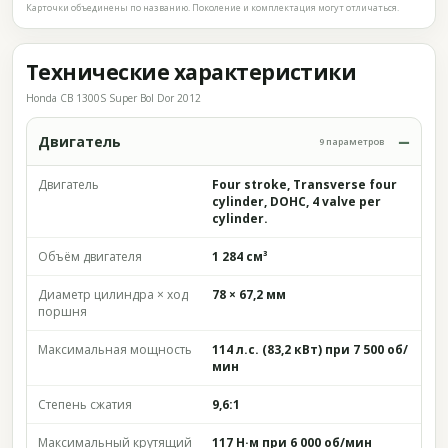
Карточки объединены по названию. Поколение и комплектация могут отличаться.
Технические характеристики
Honda CB 1300S Super Bol Dor 2012
Двигатель
9 параметров
Двигатель
Four stroke, Transverse four
cylinder, DOHC, 4 valve per
cylinder.
Объём двигателя
1 284 см³
Диаметр цилиндра × ход
78 × 67,2 мм
поршня
Максимальная мощность
114 л.с. (83,2 кВт) при 7 500 об/
мин
Степень сжатия
9,6:1
Максимальный крутящий
117 Н·м при 6 000 об/мин