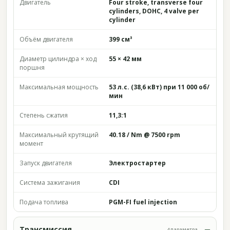
Двигатель
Four stroke, transverse four
cylinders, DOHC, 4 valve per
cylinder
Объём двигателя
399 см³
Диаметр цилиндра × ход
55 × 42 мм
поршня
Максимальная мощность
53 л.с. (38,6 кВт) при 11 000 об/
мин
Степень сжатия
11,3:1
Максимальный крутящий
40.18 / Nm @ 7500 rpm
момент
Запуск двигателя
Электростартер
Система зажигания
CDI
Подача топлива
PGM-FI fuel injection
Трансмиссия
4 параметра