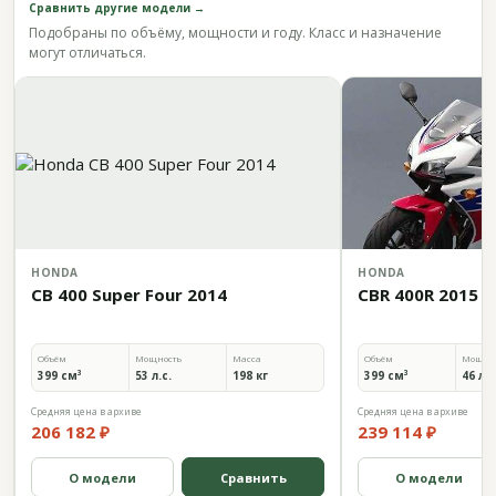
Сравнить другие модели →
Подобраны по объёму, мощности и году. Класс и назначение
могут отличаться.
HONDA
HONDA
CB 400 Super Four 2014
CBR 400R 2015
Объём
Мощность
Масса
Объём
Мощно
399 см³
53 л.с.
198 кг
399 см³
46 л.с
Средняя цена в архиве
Средняя цена в архиве
206 182 ₽
239 114 ₽
О модели
Сравнить
О модели