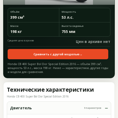
Объём
Мощность
399 см³
53 л.с.
Масса
Высота сиденья
198 кг
755 мм
Средняя цена в архиве
Цен в архиве нет
Сравнить с другой моделью
→
Honda CB 400 Super Bol Dor Special Edition 2016 — объём 399 см³,
мощность 53 л.с., масса 198 кг. Ниже — характеристики, другие годы
и модели для сравнения.
Технические характеристики
Honda CB 400 Super Bol Dor Special Edition 2016
Двигатель
9 параметров