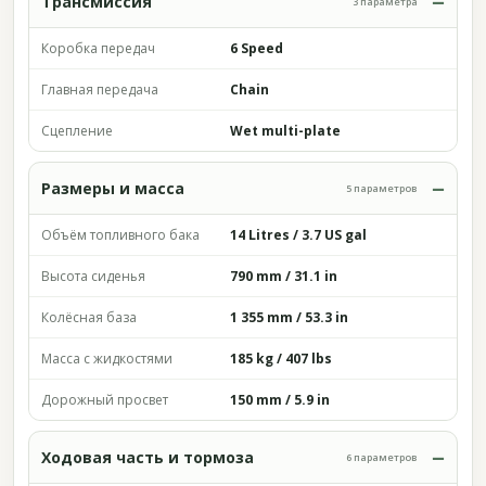
Трансмиссия
3 параметра
Коробка передач
6 Speed
Главная передача
Chain
Сцепление
Wet multi-plate
Размеры и масса
5 параметров
Объём топливного бака
14 Litres / 3.7 US gal
Высота сиденья
790 mm / 31.1 in
Колёсная база
1 355 mm / 53.3 in
Масса с жидкостями
185 kg / 407 lbs
Дорожный просвет
150 mm / 5.9 in
Ходовая часть и тормоза
6 параметров