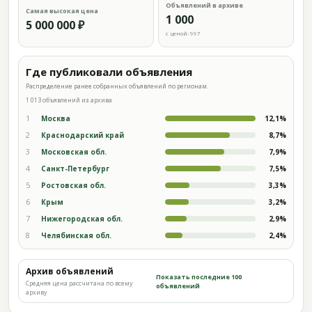
Объявлений в архиве
Самая высокая цена
1 000
5 000 000 ₽
с ценой: 997
Где публиковали объявления
Распределение ранее собранных объявлений по регионам.
1 013 объявлений из архива
1
Москва
12,1%
2
Краснодарский край
8,7%
3
Московская обл.
7,9%
4
Санкт-Петербург
7,5%
5
Ростовская обл.
3,3%
6
Крым
3,2%
7
Нижегородская обл.
2,9%
8
Челябинская обл.
2,4%
Архив объявлений
Показать последние 100
Средняя цена рассчитана по всему
объявлений
архиву