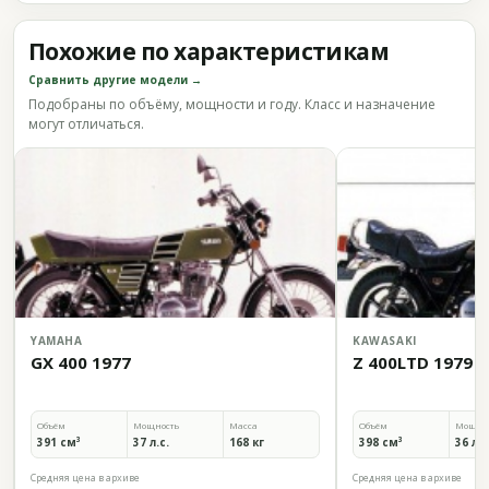
Похожие по характеристикам
Сравнить другие модели →
Подобраны по объёму, мощности и году. Класс и назначение
могут отличаться.
YAMAHA
KAWASAKI
GX 400 1977
Z 400LTD 1979
Объём
Мощность
Масса
Объём
Мощно
391 см³
37 л.с.
168 кг
398 см³
36 л.с
Средняя цена в архиве
Средняя цена в архиве