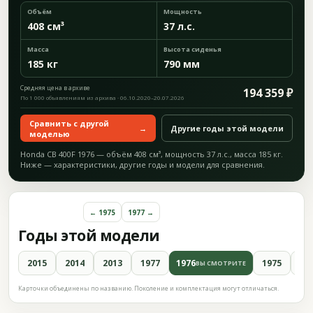
Объём
Мощность
408 см³
37 л.с.
Масса
Высота сиденья
185 кг
790 мм
Средняя цена в архиве
194 359 ₽
По 1 000 объявлениям из архива · 06.10.2020–20.07.2026
Сравнить с другой
→
Другие годы этой модели
моделью
Honda CB 400F 1976 — объём 408 см³, мощность 37 л.с., масса 185 кг.
Ниже — характеристики, другие годы и модели для сравнения.
← 1975
1977 →
Годы этой модели
2015
2014
2013
1977
1976
1975
19
ВЫ СМОТРИТЕ
Карточки объединены по названию. Поколение и комплектация могут отличаться.