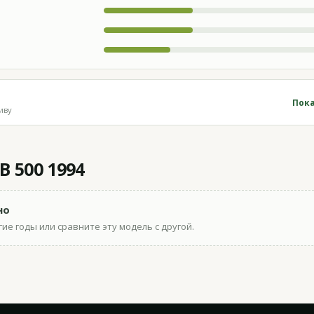
Пока
иву
 500 1994
но
ие годы или сравните эту модель с другой.