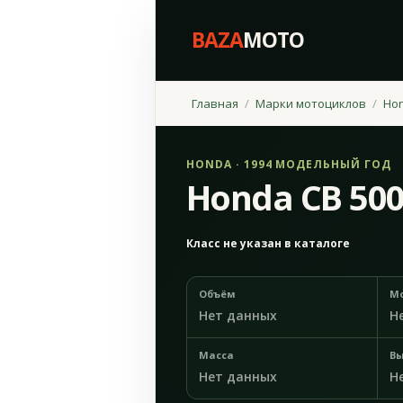
BAZA
MOTO
Главная
Марки мотоциклов
Ho
HONDA · 1994 МОДЕЛЬНЫЙ ГОД
Honda CB 500
Класс не указан в каталоге
Объём
М
Нет данных
Н
Масса
Вы
Нет данных
Н