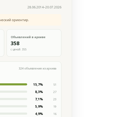
28.06.2014–20.07.2026
ческий ориентир.
Объявлений в архиве
358
с ценой: 355
324 объявления из архива
15,7%
51
8,3%
27
7,1%
23
5,9%
19
4,9%
16