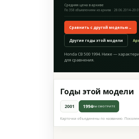
Средняя цена в архиве
По 358 объявлениям из архива · 28.06.2014–20.
Сравнить с другой моделью
→
Другие годы этой модели
Ар
Honda CB 500 1994. Ниже — характери
для сравнения.
Годы этой модели
2001
1994
ВЫ СМОТРИТЕ
Карточки объединены по названию. Поколени