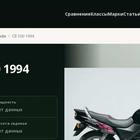
Сравнение
Классы
Марки
Стать
nda
CB 500 1994
 1994
ощность
ет данных
сота сиденья
ет данных