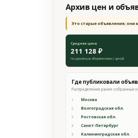
Архив цен и объя
Это старые объявления; они 
Средняя цена
211 128 ₽
по архивным объявлениям с ценой
Где публиковали объя
Распределение ранее собранных о
Москва
1
Волгоградская обл.
2
Ростовская обл.
3
Санкт-Петербург
4
Калининградская обл.
5