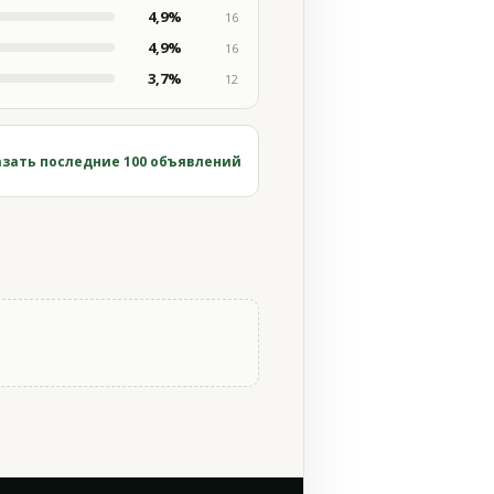
4,9%
16
4,9%
16
3,7%
12
зать последние 100 объявлений