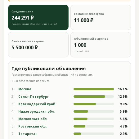
Средняя цена
Самая низкая цена
244 291 ₽
11 000 ₽
по архивным объявлениям с ценой
Объявлений в архиве
Самая высокая цена
1 000
5 500 000 ₽
с ценой: 987
Где публиковали объявления
Распределение ранее собранных объявлений по регионам.
1 531 объявление из архива
1
Москва
16,3%
2
Санкт-Петербург
12,9%
3
Краснодарский край
9,0%
4
Нижегородская обл.
5,9%
5
Московская обл.
5,6%
6
Ростовская обл.
4,7%
7
Татарстан
2,9%