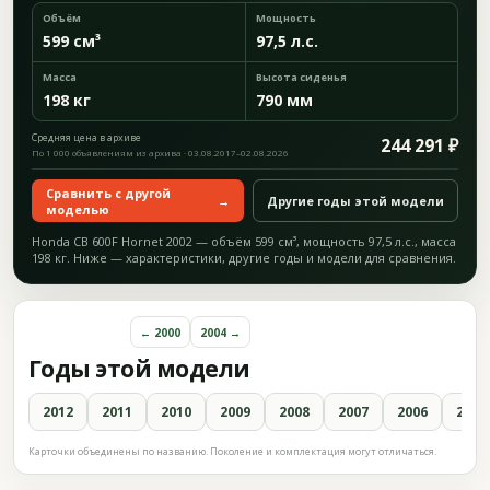
Объём
Мощность
599 см³
97,5 л.с.
Масса
Высота сиденья
198 кг
790 мм
Средняя цена в архиве
244 291 ₽
По 1 000 объявлениям из архива · 03.08.2017–02.08.2026
Сравнить с другой
→
Другие годы этой модели
моделью
Honda CB 600F Hornet 2002 — объём 599 см³, мощность 97,5 л.с., масса
198 кг. Ниже — характеристики, другие годы и модели для сравнения.
← 2000
2004 →
Годы этой модели
2012
2011
2010
2009
2008
2007
2006
2005
Карточки объединены по названию. Поколение и комплектация могут отличаться.