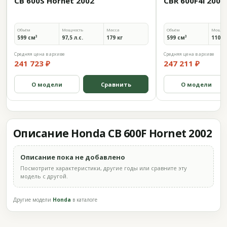
CB 600S Hornet 2002
CBR 600F4i 2002
Объём
Мощность
Масса
Объём
Мощно
599 см³
97,5 л.с.
179 кг
599 см³
110,2 
Средняя цена в архиве
Средняя цена в архиве
241 723 ₽
247 211 ₽
О модели
Сравнить
О модели
Описание Honda CB 600F Hornet 2002
Описание пока не добавлено
Посмотрите характеристики, другие годы или сравните эту
модель с другой.
Другие модели
Honda
в каталоге