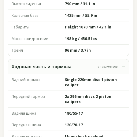
Высота сиденья
790 mm / 31.1 in
Колёсная база
1425 mm / 55.9 in
Габариты
Height 1070 mm / 42.1 in
Масса с жидкостями
198 kg / 456.5 lbs
Трейл
96 mm / 3.7 in
Ходовая часть и тормоза
9 параметров
Задний тормоз
Single 220mm disc 1 piston
caliper
Передний тормоз
2x 296mm discs 2 piston
calipers
Задняя шина
180/55-17
Передняя шина
120/70-17
Задняя подвеска
Monoshock preload