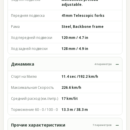
adjustable.
Передняя подвеска
41mm Telescopic forks
Рама
Steel, Backbone frame
Ход передней подвески
120 mm / 4.7 in
Ход задней подвески
128 mm / 4.9 in
Динамика
4 параметра
Старт на Милю
11.4 sec /192.2 km/h
Максимальная Скорость
226.6 km/h
Средний расход (км./литр.)
17 km/lit
Торможение 60 - 0 / 100 - 0
13.3 m / 38.3 m
Прочие характеристики
7 параметров