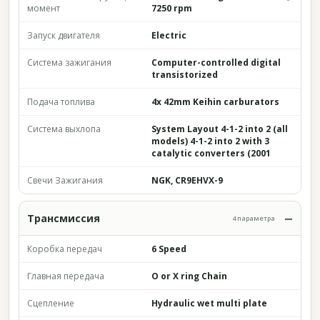
момент
7250 rpm
Запуск двигателя
Electric
Система зажигания
Computer-controlled digital
transistorized
Подача топлива
4x 42mm Keihin carburators
Система выхлопа
System Layout 4-1-2 into 2 (all
models) 4-1-2 into 2 with 3
catalytic converters (2001
Свечи Зажигания
NGK, CR9EHVX-9
Трансмиссия
4 параметра
Коробка передач
6 Speed
Главная передача
O or X ring Chain
Сцепление
Hydraulic wet multi plate