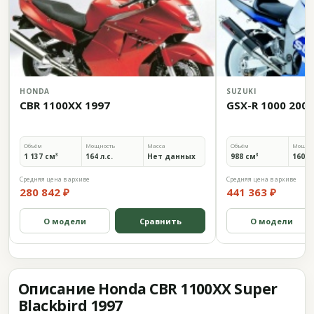
HONDA
SUZUKI
CBR 1100XX 1997
GSX-R 1000 2001
Объём
Мощность
Масса
Объём
Мощно
1 137 см³
164 л.с.
Нет данных
988 см³
160,5 
Средняя цена в архиве
Средняя цена в архиве
280 842 ₽
441 363 ₽
О модели
Сравнить
О модели
Описание Honda CBR 1100XX Super
Blackbird 1997