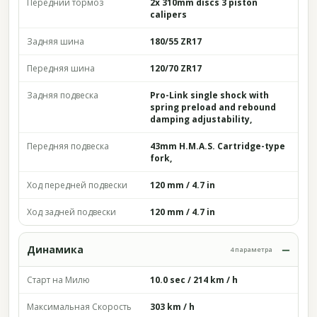
Передний тормоз
2x 310mm discs 3 piston
calipers
Задняя шина
180/55 ZR17
Передняя шина
120/70 ZR17
Задняя подвеска
Pro-Link single shock with
spring preload and rebound
damping adjustability,
Передняя подвеска
43mm H.M.A.S. Cartridge-type
fork,
Ход передней подвески
120 mm / 4.7 in
Ход задней подвески
120 mm / 4.7 in
Динамика
4 параметра
Старт на Милю
10.0 sec / 214 km / h
Максимальная Скорость
303 km / h