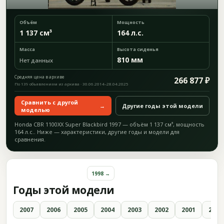
Объём
Мощность
1 137 см³
164 л.с.
Масса
Высота сиденья
810 мм
Нет данных
Средняя цена в архиве
266 877 ₽
По 139 объявлениям из архива · 30.06.2014–28.04.2025
Сравнить с другой
→
Другие годы этой модели
моделью
Honda CBR 1100XX Super Blackbird 1997 — объём 1 137 см³, мощность
164 л.с.. Ниже — характеристики, другие годы и модели для
сравнения.
1998 →
Годы этой модели
2007
2006
2005
2004
2003
2002
2001
2000