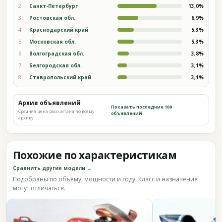
2
Санкт-Петербург
13,0%
3
Ростовская обл.
6,9%
4
Краснодарский край
5,3%
5
Московская обл.
5,3%
6
Волгоградская обл.
3,8%
7
Белгородская обл.
3,1%
8
Ставропольский край
3,1%
Архив объявлений
Показать последние 100
Средняя цена рассчитана по всему
объявлений
архиву
Похожие по характеристикам
Сравнить другие модели →
Подобраны по объёму, мощности и году. Класс и назначение
могут отличаться.