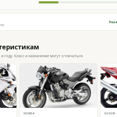
Пока
иву
ктеристикам
 году. Класс и назначение могут отличаться.
HONDA
SUZUKI