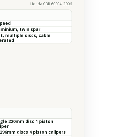
Honda CBR 600F4i 2006
Speed
uminium, twin spar
, multiple discs, cable
erated
ngle 220mm disc 1 piston
iper
 296mm discs 4 piston calipers