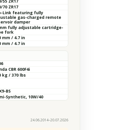
0/55 ZR17
0/70 ZR17
-Link featuring fully
justable gas-charged remote
servoir damper
mm fully adjustable cartridge-
pe fork
 mm / 4.7 in
 mm / 4.7 in
06
nda CBR 600F4i
 kg / 370 lbs
X9-BS
mi-Synthetic, 10W/40
24.06.2014–20.07.2026