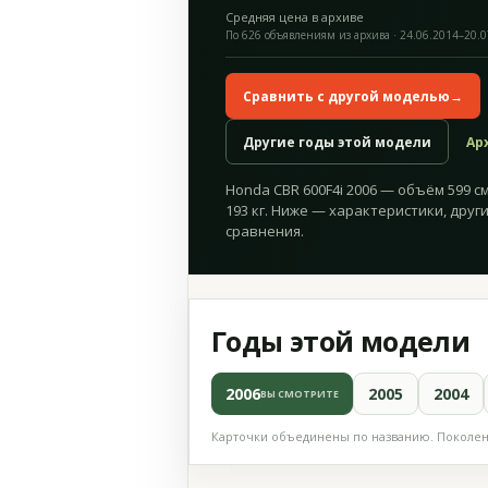
Средняя цена в архиве
По 626 объявлениям из архива · 24.06.2014–20.
Сравнить с другой моделью
→
Другие годы этой модели
Ар
Honda CBR 600F4i 2006 — объём 599 см³
193 кг. Ниже — характеристики, друг
сравнения.
Годы этой модели
2006
2005
2004
ВЫ СМОТРИТЕ
Карточки объединены по названию. Поколени