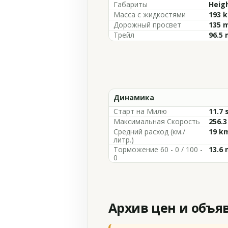
Габариты
Heigh
Масса с жидкостями
193 k
Дорожный просвет
135 m
Трейл
96.5 
Динамика
Старт на Милю
11.7 
Максимальная Скорость
256.3
Средний расход (км./
19 km
литр.)
Торможение 60 - 0 / 100 -
13.6 
0
Архив цен и объя