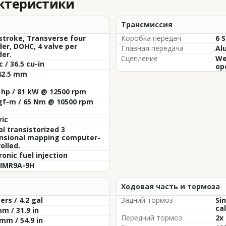
актеристики
Трансмиссия
stroke, Transverse four
Коробка передач
6 
der, DOHC, 4 valve per
Главная передача
Al
der.
Сцепление
Wet
c / 36.5 cu-in
op
42.5 mm
 hp / 81 kW @ 12500 rpm
gf-m / 65 Nm @ 10500 rpm
ric
al transistorized 3
nsional mapping computer-
olled.
ronic fuel injection
 IMR9A-9H
Ходовая часть и тормоза
ters / 4.2 gal
Задний тормоз
Si
cal
m / 31.9 in
Передний тормоз
2x
mm / 54.9 in