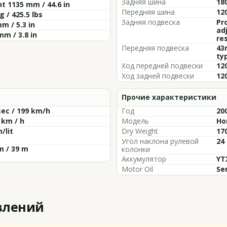
Задняя шина
18
t 1135 mm / 44.6 in
Передняя шина
12
g / 425.5 lbs
Задняя подвеска
Pro
m / 5.3 in
ad
mm / 3.8 in
re
Передняя подвеска
43
ty
Ход передней подвески
120
Ход задней подвески
120
Прочие характеристики
sec / 199 km/h
Год
20
 km / h
Модель
Ho
/lit
Dry Weight
170
Угол наклона рулевой
24
m / 39 m
колонки
Аккумулятор
YT
Motor Oil
Se
влений