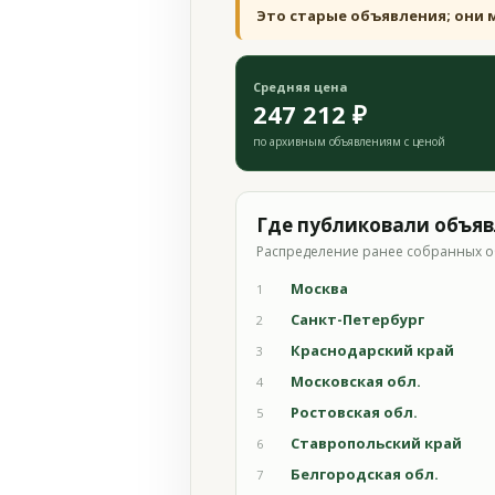
Это старые объявления; они 
Средняя цена
247 212 ₽
по архивным объявлениям с ценой
Где публиковали объя
Распределение ранее собранных о
Москва
1
Санкт-Петербург
2
Краснодарский край
3
Московская обл.
4
Ростовская обл.
5
Ставропольский край
6
Белгородская обл.
7