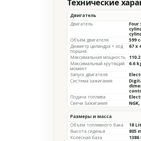
Технические хар
Двигатель
Двигатель
Four 
cylin
cylin
Объём двигателя
599 c
Диаметр цилиндра × ход
67 x 
поршня
Максимальная мощность
110.2
Максимальный крутящий
6.6 k
момент
Запуск двигателя
Elect
Система зажигания
Digit
dime
contr
Подача топлива
Elect
Свечи Зажигания
NGK,
Размеры и масса
Объём топливного бака
18 Li
Высота сиденья
805 m
Колёсная база
1386 