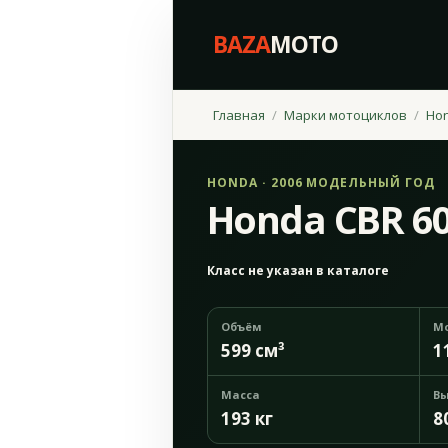
BAZA
MOTO
Главная
Марки мотоциклов
Ho
HONDA · 2006 МОДЕЛЬНЫЙ ГОД
Honda CBR 60
Класс не указан в каталоге
Объём
М
599 см³
1
Масса
Вы
193 кг
8