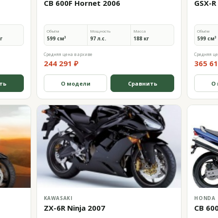
CB 600F Hornet 2006
GSX-R
Объём
Мощность
Масса
Объём
кг
599 см³
97 л.с.
188 кг
599 см³
Средняя цена в архиве
Средняя це
244 291 ₽
365 61
ть
О модели
Сравнить
О
KAWASAKI
HONDA
ZX-6R Ninja 2007
CB 60