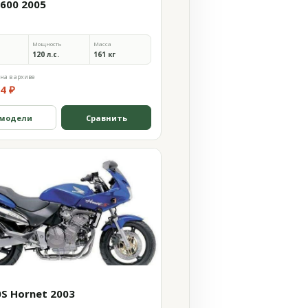
 600 2005
Мощность
Масса
120 л.с.
161 кг
на в архиве
4 ₽
 модели
Сравнить
0S Hornet 2003