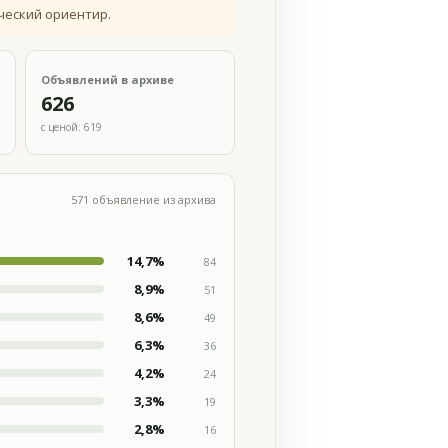
ческий ориентир.
Объявлений в архиве
626
с ценой: 619
571 объявление из архива
14,7%
84
8,9%
51
8,6%
49
6,3%
36
4,2%
24
3,3%
19
2,8%
16