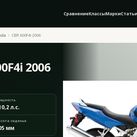
Сравнение
Классы
Марки
Стать
nda
CBR 600F4i 2006
0F4i 2006
ощность
10,2 л.с.
сота сиденья
05 мм