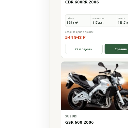
CBR 600RR 2006
Объём
Мощность
Масса
599 см³
117 л.с.
163,7 
Средняя цена в архиве
544 948 ₽
О модели
Сравни
SUZUKI
GSR 600 2006