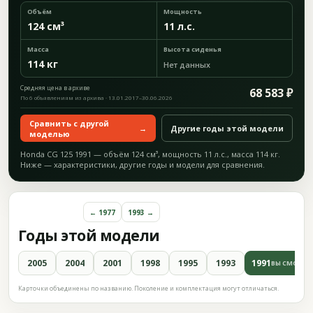
Объём
Мощность
124 см³
11 л.с.
Масса
Высота сиденья
114 кг
Нет данных
Средняя цена в архиве
68 583 ₽
По 6 объявлениям из архива · 13.01.2017–30.06.2026
Сравнить с другой
→
Другие годы этой модели
моделью
Honda CG 125 1991 — объём 124 см³, мощность 11 л.с., масса 114 кг.
Ниже — характеристики, другие годы и модели для сравнения.
← 1977
1993 →
Годы этой модели
2005
2004
2001
1998
1995
1993
1991
ВЫ СМОТРИ
Карточки объединены по названию. Поколение и комплектация могут отличаться.