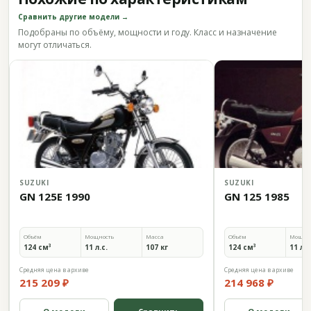
Сравнить другие модели →
Подобраны по объёму, мощности и году. Класс и назначение
могут отличаться.
SUZUKI
SUZUKI
GN 125E 1990
GN 125 1985
Объём
Мощность
Масса
Объём
Мощно
124 см³
11 л.с.
107 кг
124 см³
11 л.с
Средняя цена в архиве
Средняя цена в архиве
215 209 ₽
214 968 ₽