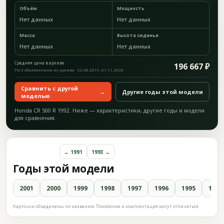
Объём
Мощность
Нет данных
Нет данных
Масса
Высота сиденья
Нет данных
Нет данных
Средняя цена в архиве
196 667 ₽
По 3 объявлениям из архива · 22.08.2019–21.11.2020
Сравнить с другой
→
Другие годы этой модели
моделью
Honda CR 500 R 1992. Ниже — характеристики, другие годы и модели
для сравнения.
← 1991
1993 →
Годы этой модели
2001
2000
1999
1998
1997
1996
1995
1994
Карточки объединены по названию. Поколение и комплектация могут отличаться.