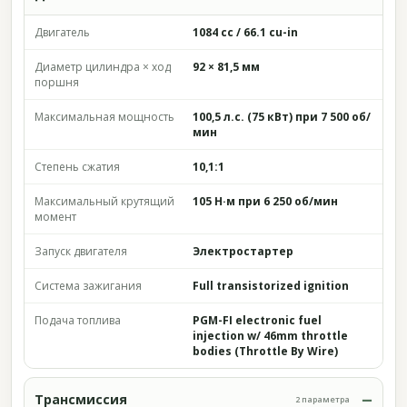
Двигатель
1084 cc / 66.1 cu-in
Диаметр цилиндра × ход
92 × 81,5 мм
поршня
Максимальная мощность
100,5 л.с. (75 кВт) при 7 500 об/
мин
Степень сжатия
10,1:1
Максимальный крутящий
105 Н·м при 6 250 об/мин
момент
Запуск двигателя
Электростартер
Система зажигания
Full transistorized ignition
Подача топлива
PGM-FI electronic fuel
injection w/ 46mm throttle
bodies (Throttle By Wire)
Трансмиссия
2 параметра