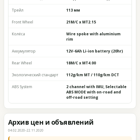
Трейл
113 мм
Front Wheel
21M/C x MT2.15
Колёса
Wire spoke with aluminium
rim
Аккумулятор
12V-6Ah Li-ion battery (20hr)
Rear Wheel
18M/C x MT4.00
Экологический стандарт
112g/km MT / 110g/km DCT
ABS System
2 channel with IMU, Selectable
ABS MODE with on-road and
off-road setting
Архив цен и объявлений
04.02.2020–22.11.2020