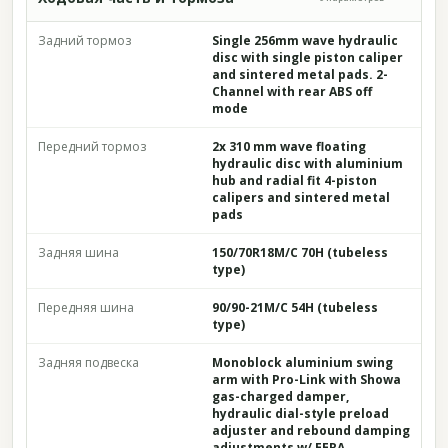
Задний тормоз
Single 256mm wave hydraulic
disc with single piston caliper
and sintered metal pads. 2-
Channel with rear ABS off
mode
Передний тормоз
2x 310 mm wave floating
hydraulic disc with aluminium
hub and radial fit 4-piston
calipers and sintered metal
pads
Задняя шина
150/70R18M/C 70H (tubeless
type)
Передняя шина
90/90-21M/C 54H (tubeless
type)
Задняя подвеска
Monoblock aluminium swing
arm with Pro-Link with Showa
gas-charged damper,
hydraulic dial-style preload
adjuster and rebound damping
adjustments w/ EERA