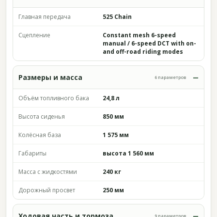
Главная передача
525 Chain
Сцепление
Constant mesh 6-speed
manual / 6-speed DCT with on-
and off-road riding modes
Размеры и масса
6 параметров
Объём топливного бака
24,8 л
Высота сиденья
850 мм
Колёсная база
1 575 мм
Габариты
высота 1 560 мм
Масса с жидкостями
240 кг
Дорожный просвет
250 мм
Ходовая часть и тормоза
9 параметров