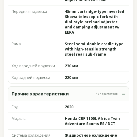
Передняя подвеска
45mm cartridge-type inverted
Showa telescopic fork with
dial-style preload adjuster
and damping adjustment w/
EERA
Рама
Steel semi-double cradle type
with high-tensile strength
steel rear sub-frame
Ход передней подвески
230 мм
Ход задней подвески
220 мм
Прочие характеристики
10 параметров
Год
2020
Модель
Honda CRF 1100L Africa Twin
Adventure Sports ES / DCT
Система охлаждения
Жидкостное охлаждение