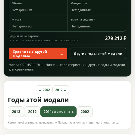
Объём
Мощность
Нет данных
Нет данных
Масса
Высота сиденья
Нет данных
Нет данных
Средняя цена в архиве
279 212 ₽
По 1 000 объявлениям из архива · 07.02.2017–02.08.2026
Сравнить с другой
→
Другие годы этой модели
моделью
Honda CRF 450 R 2011. Ниже — характеристики, другие годы и модели
для сравнения.
← 2002
2012 →
Годы этой модели
2013
2012
2011
2002
ВЫ СМОТРИТЕ
Карточки объединены по названию. Поколение и комплектация могут отличаться.