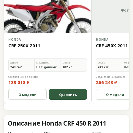
Фото 
HONDA
HONDA
CRF 250X 2011
CRF 450X 2011
Объём
Мощность
Масса
Объём
Мощно
249 см³
Нет данных
102 кг
449 см³
Нет 
Средняя цена в архиве
Средняя цена в архиве
189 018 ₽
266 243 ₽
О модели
Сравнить
О модели
Описание Honda CRF 450 R 2011