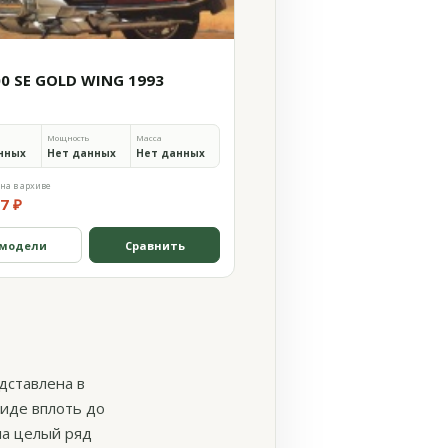
00 SE GOLD WING 1993
Мощность
Масса
нных
Нет данных
Нет данных
на в архиве
7 ₽
 модели
Сравнить
дставлена в
виде вплоть до
ла целый ряд