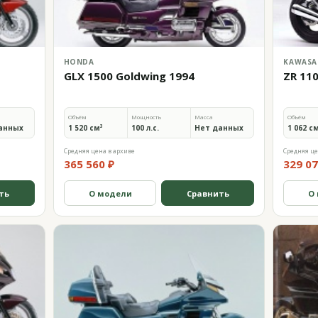
HONDA
KAWASA
GLX 1500 Goldwing 1994
ZR 11
Объём
Мощность
Масса
Объём
анных
1 520 см³
100 л.с.
Нет данных
1 062 с
Средняя цена в архиве
Средняя це
365 560 ₽
329 07
ть
О модели
Сравнить
О