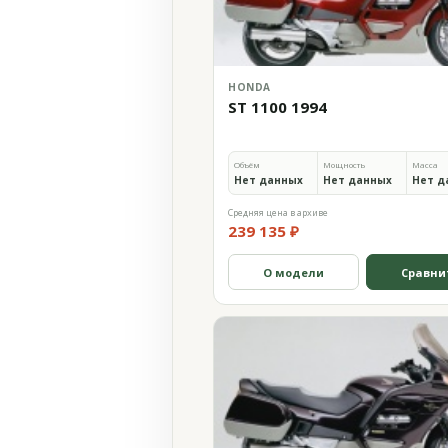
HONDA
ST 1100 1994
Объём
Мощность
Масса
Нет данных
Нет данных
Нет д
Средняя цена в архиве
239 135 ₽
О модели
Сравни