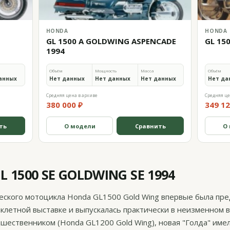
HONDA
HONDA
GL 1500 A GOLDWING ASPENCADE
GL 15
1994
Объём
Мощность
Масса
Объём
анных
Нет данных
Нет данных
Нет данных
Нет да
Средняя цена в архиве
Средняя це
380 000 ₽
349 12
ть
О модели
Сравнить
О
 1500 SE GOLDWING SE 1994
ского мотоцикла Honda GL1500 Gold Wing впервые была пре
клетной выставке и выпускалась практически в неизменном 
дшественником (Honda GL1200 Gold Wing), новая "Голда" име