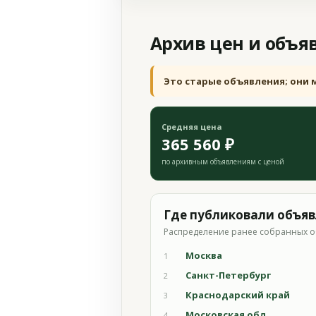
Архив цен и объя
Это старые объявления; они 
Средняя цена
365 560 ₽
по архивным объявлениям с ценой
Где публиковали объя
Распределение ранее собранных о
Москва
1
Санкт-Петербург
2
Краснодарский край
3
Московская обл.
4