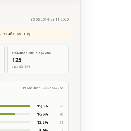
30.06.2014–23.11.2020
ческий ориентир.
Объявлений в архиве
125
с ценой: 124
119 объявлений из архива
19,3%
23
16,8%
20
13,5%
16
5,9%
7