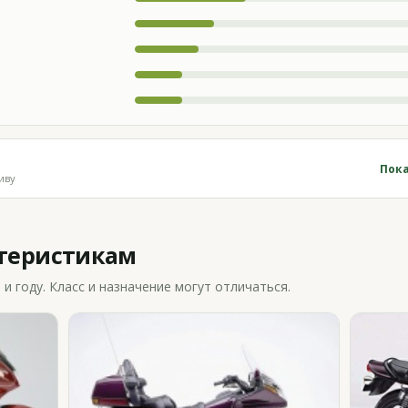
Пока
иву
ктеристикам
 году. Класс и назначение могут отличаться.