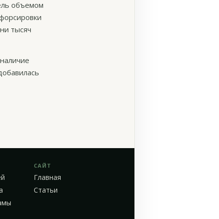
ель объемом
ефорсировки
ни тысяч
 наличие
 добавилась
САЙТ
ей
Главная
а
Статьи
амы