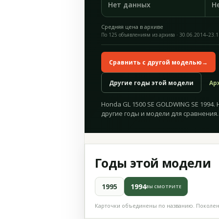
Нет данных
Н
Средняя цена в архиве
По 125 объявлениям из архива · 30.06.2014–23.
Сравнить с другой моделью
→
Другие годы этой модели
Ар
Honda GL 1500 SE GOLDWING SE 1994.
другие годы и модели для сравнения.
Годы этой модели
1995
1994
ВЫ СМОТРИТЕ
Карточки объединены по названию. Поколени