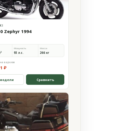
KI
00 Zephyr 1994
Мощность
Масса
м³
93 л.с.
266 кг
на в архиве
1 ₽
 модели
Сравнить