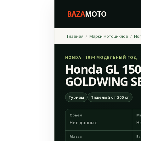
BAZA
MOTO
Главная
Марки мотоциклов
Ho
HONDA · 1994 МОДЕЛЬНЫЙ ГОД
Honda GL 150
GOLDWING SE
Туризм
Тяжелый от 200 кг
Объём
М
Нет данных
Н
Масса
Вы