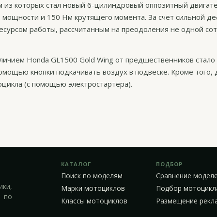
м из которых стал новый 6-цилиндровый оппозитный двигат
.с. мощности и 150 Нм крутящего момента. За счет сильной д
есурсом работы, рассчитанным на преодоления не одной сот
личием Honda GL1500 Gold Wing от предшественников стало
омощью кнопки подкачивать воздух в подвеске. Кроме того,
цикла (с помощью электростартера).
КАТАЛОГ
ПОДБОР
Поиск по моделям
Сравнение модел
ики,
Марки мотоциклов
Подбор мотоцикл
 по
Классы мотоциклов
Размещение рекл