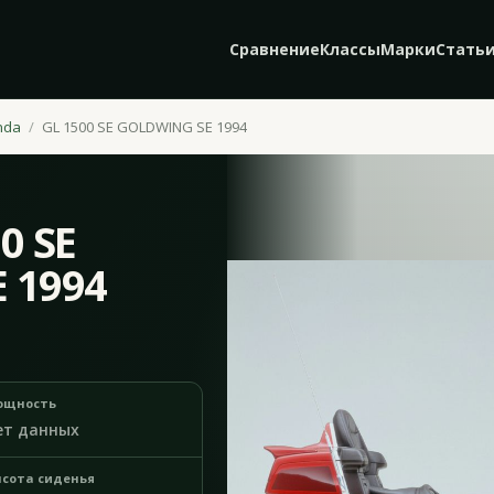
Сравнение
Классы
Марки
Стать
nda
GL 1500 SE GOLDWING SE 1994
0 SE
 1994
ощность
ет данных
сота сиденья