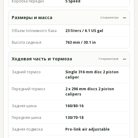
Коробка передач
5 Speed
Размеры и масса
2 параметра
Объём топливного бака
23 liters / 6.1 US gal
Высота сиденья
763 mm / 30.1 in
Ходовая часть и тормоза
7 параметров
Задний тормоз
Single 316 mm disc 2 piston
caliper
Передний тормоз
2 x 296 mm discs 2 piston
calipers
Задняя шина
160/80-16
Передняя шина
130/70-18
Задняя подвеска
Pro-link air adjustable