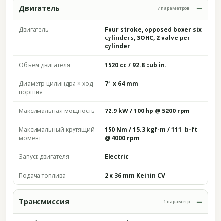
Двигатель
7 параметров
Двигатель
Four stroke, opposed boxer six
cylinders, SOHC, 2 valve per
cylinder
Объём двигателя
1520 cc / 92.8 cub in.
Диаметр цилиндра × ход
71 x 64 mm
поршня
Максимальная мощность
72.9 kW / 100 hp @ 5200 rpm
Максимальный крутящий
150 Nm / 15.3 kgf-m / 111 lb-ft
момент
@ 4000 rpm
Запуск двигателя
Electric
Подача топлива
2 x 36 mm Keihin CV
Трансмиссия
1 параметр