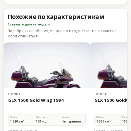
Похожие по характеристикам
Сравнить другие модели →
Подобраны по объёму, мощности и году. Класс и назначение
могут отличаться.
HONDA
HONDA
GLX 1500 Gold Wing 1994
GLX 1500 Goldw
Объём
Мощность
Масса
Объём
Мощно
1 520 см³
100 л.с.
Нет данных
1 520 см³
100 л.
Средняя цена в архиве
Средняя цена в архиве