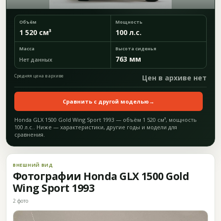
Объём
Мощность
1 520 см³
100 л.с.
Масса
Высота сиденья
763 мм
Нет данных
Средняя цена в архиве
Цен в архиве нет
Сравнить с другой моделью
→
Honda GLX 1500 Gold Wing Sport 1993 — объём 1 520 см³, мощность
100 л.с.. Ниже — характеристики, другие годы и модели для
сравнения.
ВНЕШНИЙ ВИД
Фотографии Honda GLX 1500 Gold
Wing Sport 1993
2 фото