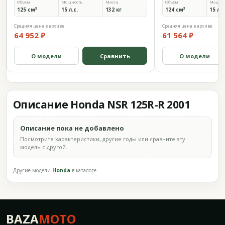
Объём
Мощность
Масса
Объём
Мощно
125 см³
15 л.с.
132 кг
124 см³
15 л.с
Средняя цена в архиве
Средняя цена в архиве
64 952 ₽
61 564 ₽
О модели
Сравнить
О модели
Описание Honda NSR 125R-R 2001
Описание пока не добавлено
Посмотрите характеристики, другие годы или сравните эту
модель с другой.
Другие модели
Honda
в каталоге
BAZA
MOTO