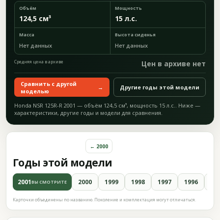
Объём
Мощность
124,5 см³
15 л.с.
Масса
Высота сиденья
Нет данных
Нет данных
Средняя цена в архиве
Цен в архиве нет
Сравнить с другой
→
Другие годы этой модели
моделью
Honda NSR 125R-R 2001 — объём 124,5 см³, мощность 15 л.с.. Ниже —
характеристики, другие годы и модели для сравнения.
← 2000
Годы этой модели
2001
2000
1999
1998
1997
1996
19
ВЫ СМОТРИТЕ
Карточки объединены по названию. Поколение и комплектация могут отличаться.