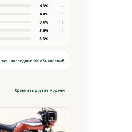
4,3%
12
4,0%
11
3,6%
10
3,6%
10
3,3%
9
зать последние 100 объявлений
Сравнить другие модели →