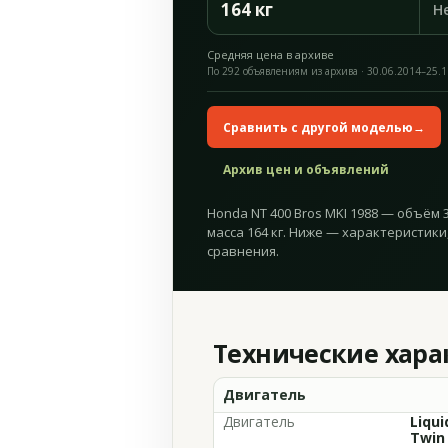
164 кг
Н
Средняя цена в архиве
По 292 объявлениям из архива · 30.06.2014–25.
Сравнить с другой моделью
→
Архив цен и объявлений
Honda NT 400 Bros MKI 1988 — объём 38
масса 164 кг. Ниже — характеристики
сравнения.
Технические хар
Двигатель
Двигатель
Liqui
Twin 