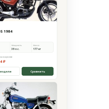
0S 1984
Мощность
Масса
39 л.с.
177 кг
на в архиве
4 ₽
 модели
Сравнить