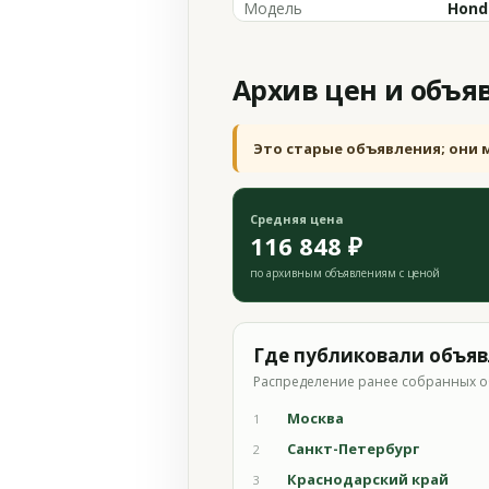
Модель
Hond
Архив цен и объя
Это старые объявления; они 
Средняя цена
116 848 ₽
по архивным объявлениям с ценой
Где публиковали объя
Распределение ранее собранных о
Москва
1
Санкт-Петербург
2
Краснодарский край
3