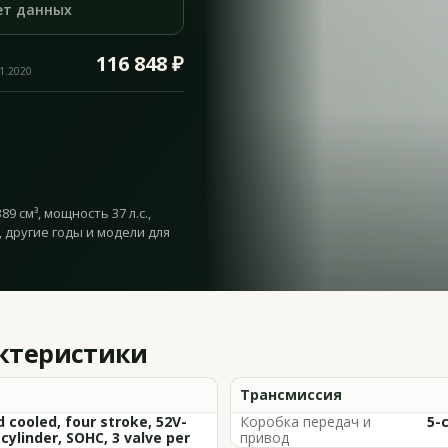
ет данных
116 848 ₽
11.2020
9 см³, мощность 37 л.с.,
, другие годы и модели для
актеристики
Трансмиссия
d cooled, four stroke, 52V-
Коробка передач и
5-
cylinder, SOHC, 3 valve per
привод