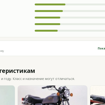
Пока
иву
ктеристикам
 году. Класс и назначение могут отличаться.