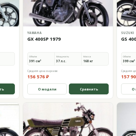
YAMAHA
SUZUKI
GX 400SP 1979
GS 40
Объём
Мощность
Масса
Объём
391 см³
37 л.с.
168 кг
399 см³
Средняя цена в архиве
Средняя це
156 576 ₽
157 90
ть
О модели
Сравнить
О