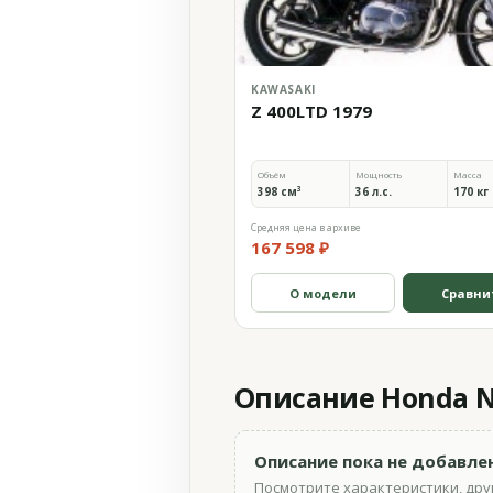
KAWASAKI
Z 400LTD 1979
Объём
Мощность
Масса
398 см³
36 л.с.
170 кг
Средняя цена в архиве
167 598 ₽
О модели
Сравни
Описание Honda NT
Описание пока не добавле
Посмотрите характеристики, друг