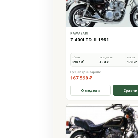
KAWASAKI
Z 400LTD-II 1981
Объём
Мощность
Масса
398 см³
36 л.с.
170 кг
Средняя цена в архиве
167 598 ₽
О модели
Сравни