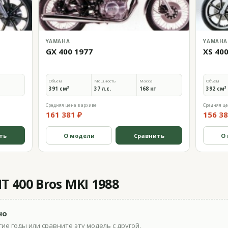
YAMAHA
YAMAHA
GX 400 1977
XS 40
Объём
Мощность
Масса
Объём
391 см³
37 л.с.
168 кг
392 см³
Средняя цена в архиве
Средняя це
161 381 ₽
156 38
ть
О модели
Сравнить
О
 400 Bros MKI 1988
но
ие годы или сравните эту модель с другой.