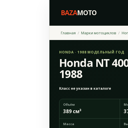
BAZA
MOTO
Главная
Марки мотоциклов
Ho
HONDA · 1988 МОДЕЛЬНЫЙ ГОД
Honda NT 400
1988
Класс не указан в каталоге
Объём
М
389 см³
3
Масса
Вы