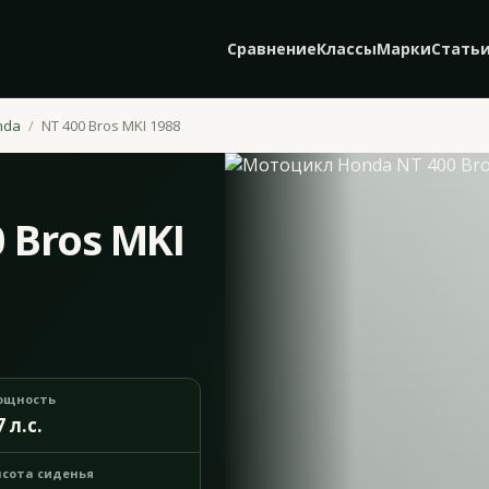
Сравнение
Классы
Марки
Стать
nda
NT 400 Bros MKI 1988
 Bros MKI
ощность
7 л.с.
сота сиденья