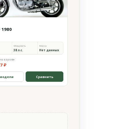
0 1980
Мощность
Масса
38 л.с.
Нет данных
на в архиве
7 ₽
 модели
Сравнить