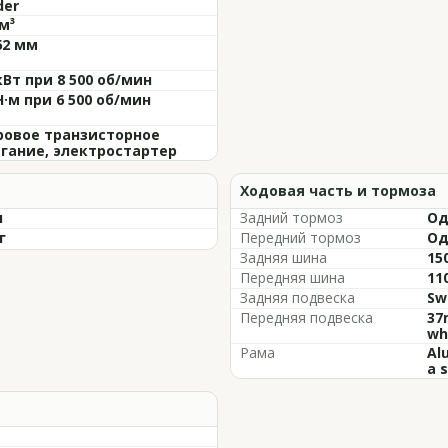
der
м³
62 мм
кВт при 8 500 об/мин
Н·м при 6 500 об/мин
овое транзисторное
гание, электростартер
Ходовая часть и тормоза
л
Задний тормоз
Од
г
Передний тормоз
Од
Задняя шина
15
Передняя шина
11
Задняя подвеска
Sw
Передняя подвеска
37
wh
Рама
Al
a 