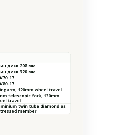
ин диск 208 мм
ин диск 320 мм
0/70-17
0/80-17
ingarm, 120mm wheel travel
mm telescopic fork, 130mm
eel travel
uminium twin tube diamond as
stressed member