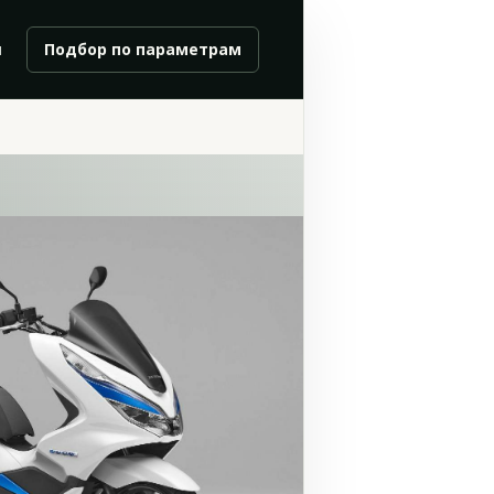
и
Подбор по параметрам