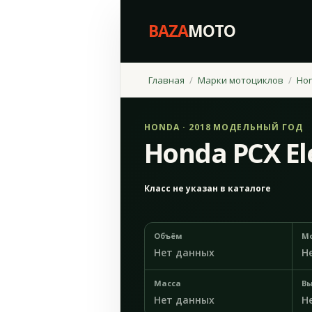
BAZA
MOTO
Главная
Марки мотоциклов
Ho
HONDA · 2018 МОДЕЛЬНЫЙ ГОД
Honda PCX Ele
Класс не указан в каталоге
Объём
М
Нет данных
Н
Масса
Вы
Нет данных
Н