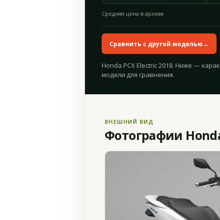
Средняя цена в архиве
Сравнить с другой моделью
→
Honda PCX Electric 2018. Ниже — хара
модели для сравнения.
ВНЕШНИЙ ВИД
Фотографии Honda 