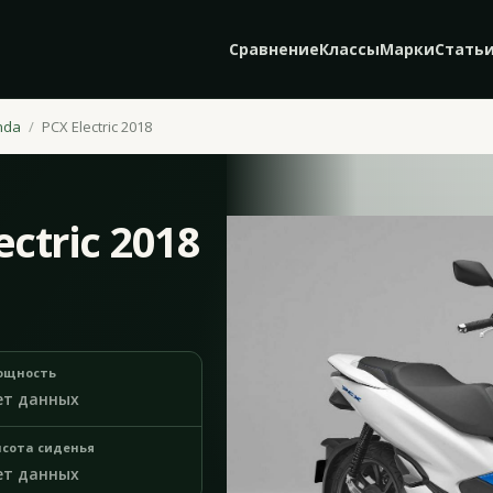
Сравнение
Классы
Марки
Стать
nda
PCX Electric 2018
ctric 2018
ощность
ет данных
сота сиденья
ет данных