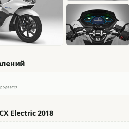
влений
продаётся.
X Electric 2018