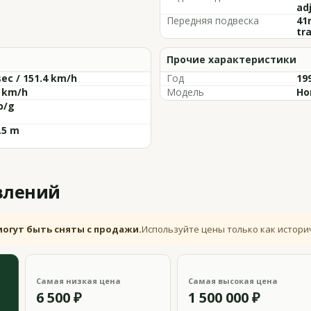
ad
Передняя подвеска
41
tra
Прочие характеристики
sec / 151.4 km/h
Год
19
4 km/h
Модель
Ho
p/g
6.5 m
влений
могут быть сняты с продажи.
Используйте цены только как истори
Самая низкая цена
Самая высокая цена
6 500 ₽
1 500 000 ₽