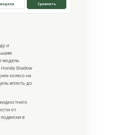
 модели
Сравнить
ду и
льшим
е модель
у Honda Shadow
нее колесо на
дель вплоть до
жидкостного
ости от
 подвески в