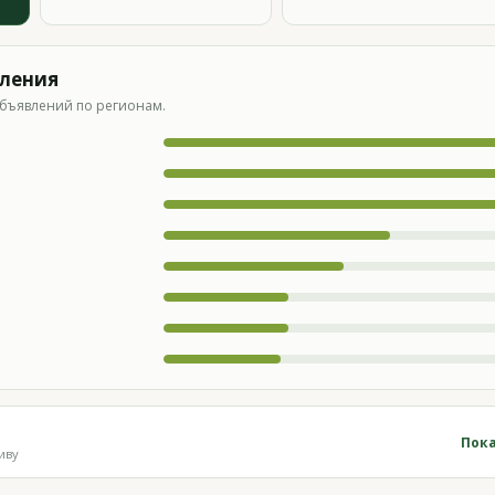
вления
бъявлений по регионам.
Пока
иву