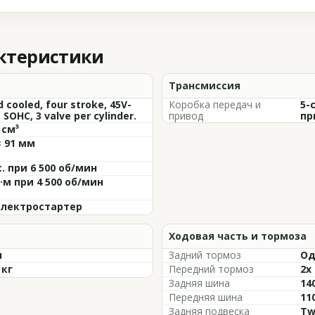
актеристики
Трансмиссия
d cooled, four stroke, 45V-
Коробка передач и
5-
 SOHC, 3 valve per cylinder.
привод
пр
 см³
× 91 мм
с. при 6 500 об/мин
Н·м при 4 500 об/мин
 электростартер
Ходовая часть и тормоза
л
Задний тормоз
Од
 кг
Передний тормоз
2x 
Задняя шина
14
Передняя шина
11
Задняя подвеска
Tw