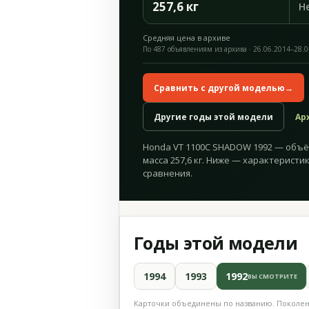
257,6 кг
Н
Средняя цена в архиве
По 487 объявлениям из архива · 26.06.2014–28.
Сравнить с другой моделью
→
Другие годы этой модели
Ар
Honda VT 1100C SHADOW 1992 — объём 1
масса 257,6 кг. Ниже — характеристик
сравнения.
Годы этой модели
1994
1993
1992
ВЫ СМОТРИТЕ
Карточки объединены по названию. Поколени