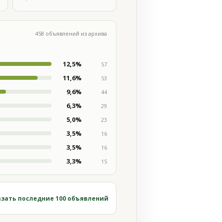
458 объявлений из архива
12,5%
57
11,6%
53
9,6%
44
6,3%
29
5,0%
23
3,5%
16
3,5%
16
3,3%
15
зать последние 100 объявлений