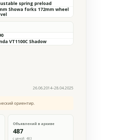
justable spring preload
mm Showa forks 172mm wheel
vel
90
nda VT1100C Shadow
26.06.2014–28.04.2025
ческий ориентир.
Объявлений в архиве
487
с ценой: 483