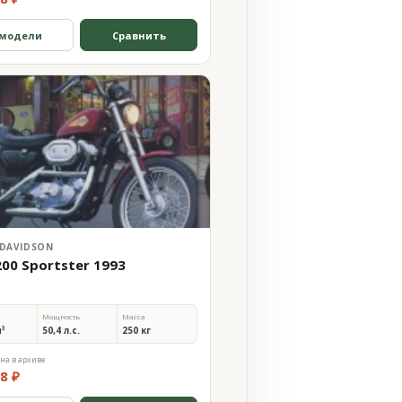
 модели
Сравнить
 DAVIDSON
200 Sportster 1993
Мощность
Масса
м³
50,4 л.с.
250 кг
на в архиве
8 ₽