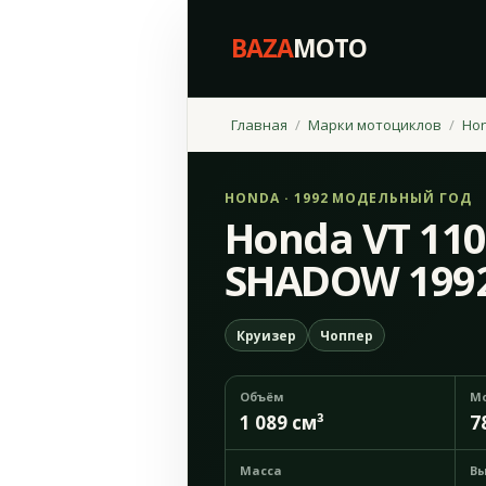
BAZA
MOTO
Главная
Марки мотоциклов
Ho
HONDA · 1992 МОДЕЛЬНЫЙ ГОД
Honda VT 11
SHADOW 199
Круизер
Чоппер
Объём
М
1 089 см³
7
Масса
Вы