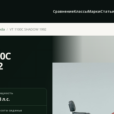
Сравнение
Классы
Марки
Стать
nda
VT 1100C SHADOW 1992
00C
2
ощность
8 л.с.
сота сиденья