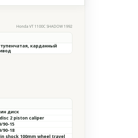
Honda VT 1100C SHADOW 1992
ступенчатая, карданный
ивод
ин диск
disc 2 piston caliper
0/90-15
0/90-18
in shock 100mm wheel travel