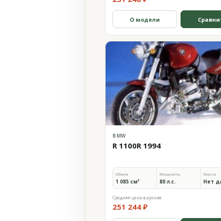
О модели
Сравни
BMW
R 1100R 1994
Объём
Мощность
Масса
1 085 см³
80 л.с.
Нет д
Средняя цена в архиве
251 244 ₽