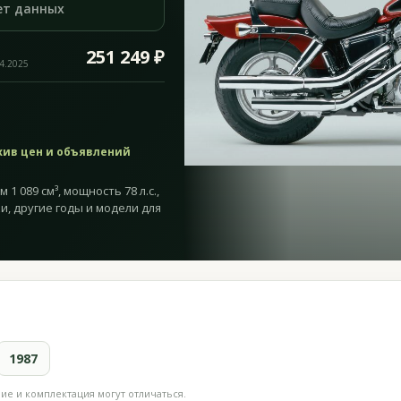
ет данных
251 249 ₽
04.2025
хив цен и объявлений
 089 см³, мощность 78 л.с.,
и, другие годы и модели для
1987
е и комплектация могут отличаться.