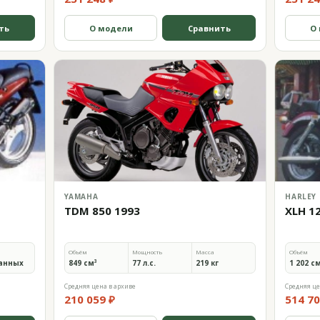
ть
О модели
Сравнить
О
YAMAHA
HARLEY
TDM 850 1993
XLH 1
Объём
Мощность
Масса
Объём
анных
849 см³
77 л.с.
219 кг
1 202 с
Средняя цена в архиве
Средняя це
210 059 ₽
514 70