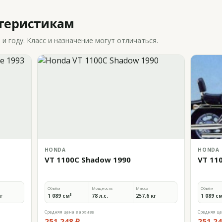
ктеристикам
 году. Класс и назначение могут отличаться.
HONDA
HONDA
VT 1100C Shadow 1990
VT 11
Объём
Мощность
Масса
Объём
кг
1 089 см³
78 л.с.
257,6 кг
1 089 с
Средняя цена в архиве
Средняя це
251 248 ₽
251 24