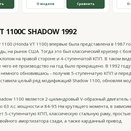
ть
О модели
Сравнить
О
T 1100C SHADOW 1992
1100 (Honda VT 1100) впервые была представлена в 1987 го
дь, на рынок США. Тогда это был классический круизер с бо
лопом на правой стороне и 4-ступенчатой КПП. В таком вид
е чего её производство на год было прекращено. В 1992 год
, немного обновившись - получив 5-ступенчатую КПП и перед
дставила целый ряд модификаций Shadow 1100, обновляя мо
hadow 1100 является 2-цилиндровый V-образный двигатель 
 63 л.с. мощности и 84-95 Нм крутящего момента, в зависим
т 5-ступенчатую КПП, классическую стальную раму, простые
двойного амортизатора сзади, а также карданный привод.