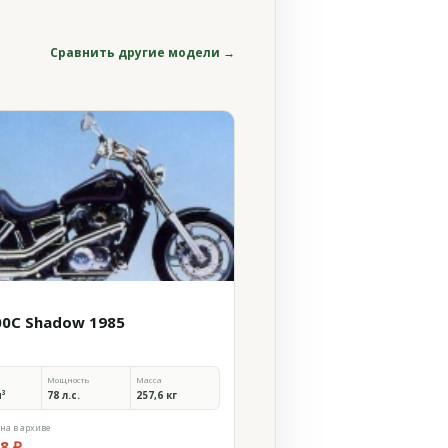
Сравнить другие модели →
00C Shadow 1985
Мощность
Масса
м³
78 л.с.
257,6 кг
на в архиве
8 ₽