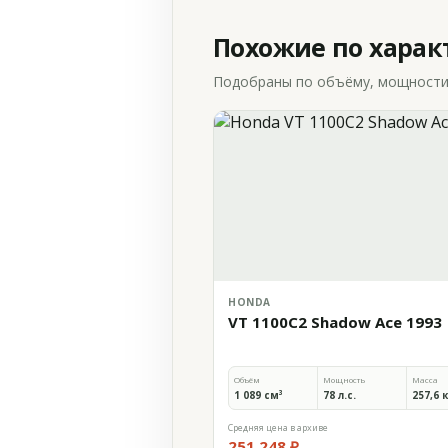
Похожие по хара
Подобраны по объёму, мощности и
HONDA
VT 1100C2 Shadow Ace 1993
Объём
Мощность
Масса
1 089 см³
78 л.с.
257,6 
Средняя цена в архиве
251 248 ₽