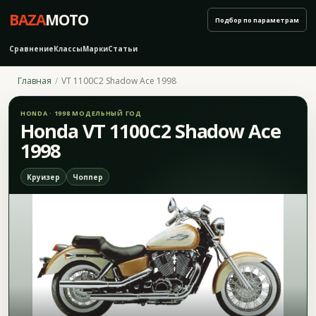
BAZA
MOTO
Подбор по параметрам
Сравнение
Классы
Марки
Статьи
Главная
VT 1100C2 Shadow Ace 1998
HONDA · 1998 МОДЕЛЬНЫЙ ГОД
Honda VT 1100C2 Shadow Ace
1998
Круизер
Чоппер