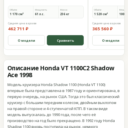
Объём
Мощность
Масса
Объём
Мощно
1 170 см³
61 л.с.
236 кг
1 520 см³
100 л.
Средняя цена в архиве
Средняя цена в архиве
462 711 ₽
365 560 ₽
О модели
Сравнить
О модели
Описание Honda VT 1100C2 Shadow
Ace 1998
Модель круизера Honda Shadow 1100 (Honda VT 1100)
впервые была представлена в 1987 году и ориентирована, в
первую очередь, на рынок США. Тогда это был классический
круизер с большим передним колесом, двойным выхлопом
на правой стороне и 4-ступенчатой КПП. В таком виде
модель выпускалась до 1990 года, после чего её
производство на год было прекращено. В 1992 году Honda
Shadow 1100 вновь поступила на рынок, немного