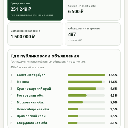
Средняя цена
Самая низкая цена
251 249 ₽
6 500 ₽
по архивным объявлениям с ценой
Объявлений в архиве
Самая высокая цена
487
1 500 000 ₽
с ценой: 483
Где публиковали объявления
Распределение ранее собранных объявлений по регионам.
458 объявлений из архива
1
Санкт-Петербург
12,5%
2
Москва
11,6%
3
Краснодарский край
9,6%
4
Ростовская обл.
6,3%
5
Московская обл.
5,0%
6
Новосибирская обл.
3,5%
7
Приморский край
3,5%
8
Свердловская обл.
3,3%