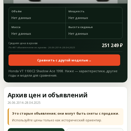
Объём
Мощность
Нет данных
Нет данных
Масса
Высота сиденья
Нет данных
Нет данных
Средняя цена в архиве
251 249 ₽
По 487 объявлениям из архива · 26.06.2014–28.04.2025
Сравнить с другой моделью
→
Honda VT 1100C2 Shadow Ace 1998. Ниже — характеристики, другие
годы и модели для сравнения.
Архив цен и объявлений
26.06.2014–28.04.2025
Это старые объявления; они могут быть сняты с продажи.
Используйте цены только как исторический ориентир.