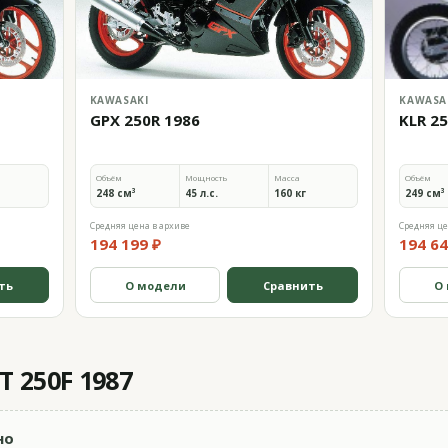
KAWASAKI
KAWASA
GPX 250R 1986
KLR 2
Объём
Мощность
Масса
Объём
248 см³
45 л.с.
160 кг
249 см³
Средняя цена в архиве
Средняя це
194 199 ₽
194 64
ть
О модели
Сравнить
О
 250F 1987
но