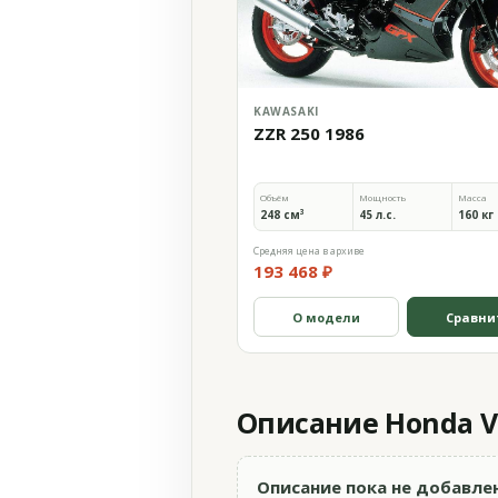
KAWASAKI
ZZR 250 1986
Объём
Мощность
Масса
248 см³
45 л.с.
160 кг
Средняя цена в архиве
193 468 ₽
О модели
Сравни
Описание Honda VT
Описание пока не добавле