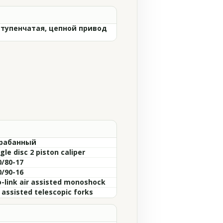
ступенчатая, цепной привод
рабанный
gle disc 2 piston caliper
0/80-17
0/90-16
o-link air assisted monoshock
r assisted telescopic forks