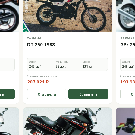
YAMAHA
KAWASA
DT 250 1988
GPz 2
Объём
Мощность
Масса
Объём
246 см³
32 л.с.
131 кг
248 см³
Средняя цена в архиве
Средняя це
207 021 ₽
193 93
ть
О модели
Сравнить
О