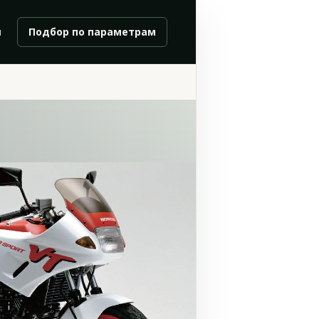
и
Подбор по параметрам