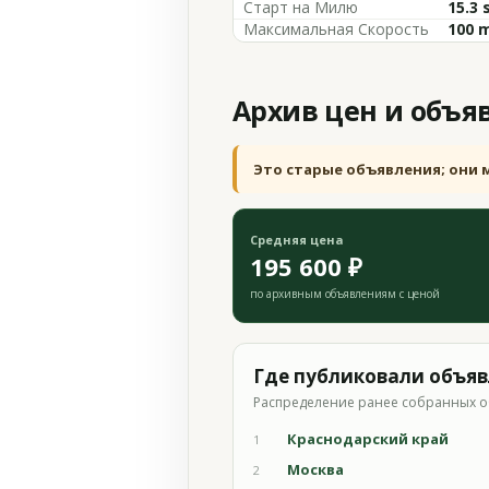
Старт на Милю
15.3 
Максимальная Скорость
100 
Архив цен и объя
Это старые объявления; они 
Средняя цена
195 600 ₽
по архивным объявлениям с ценой
Где публиковали объя
Распределение ранее собранных о
Краснодарский край
1
Москва
2