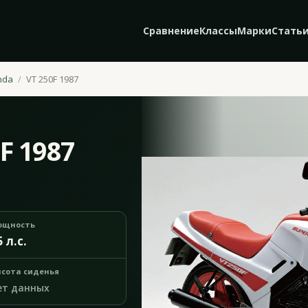
Сравнение
Классы
Марки
Стать
nda
VT 250F 1987
F 1987
ощность
5 л.с.
сота сиденья
ет данных