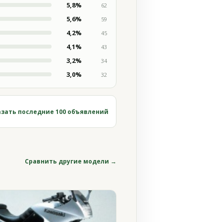
5,8%
62
5,6%
59
4,2%
45
4,1%
43
3,2%
34
3,0%
32
зать последние 100 объявлений
Сравнить другие модели →