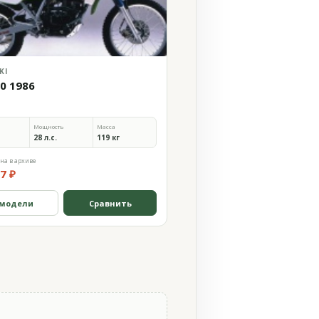
KI
50 1986
Мощность
Масса
28 л.с.
119 кг
на в архиве
7 ₽
 модели
Сравнить