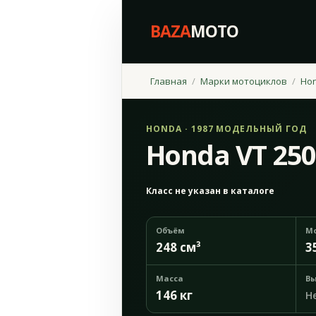
BAZA
MOTO
Главная
Марки мотоциклов
Ho
HONDA · 1987 МОДЕЛЬНЫЙ ГОД
Honda VT 250
Класс не указан в каталоге
Объём
М
248 см³
3
Масса
Вы
146 кг
Н