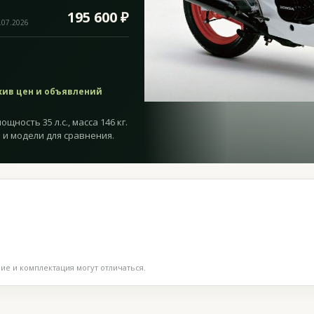
195 600 ₽
.07.2026
хив цен и объявлений
щность 35 л.с., масса 146 кг.
 и модели для сравнения.
е и комплектация могут отличаться.