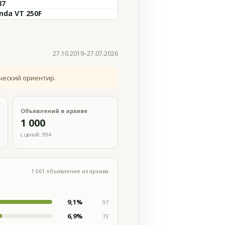
87
nda VT 250F
27.10.2019–27.07.2026
ческий ориентир.
Объявлений в архиве
1 000
с ценой: 994
1 061 объявление из архива
9,1%
97
6,9%
73