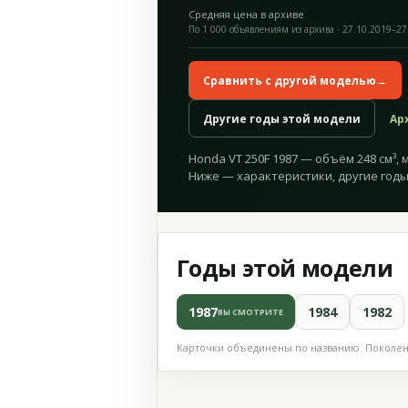
Средняя цена в архиве
По 1 000 объявлениям из архива · 27.10.2019–27
Сравнить с другой моделью
→
Другие годы этой модели
Ар
Honda VT 250F 1987 — объём 248 см³, мо
Ниже — характеристики, другие годы
Годы этой модели
1987
1984
1982
ВЫ СМОТРИТЕ
Карточки объединены по названию. Поколени