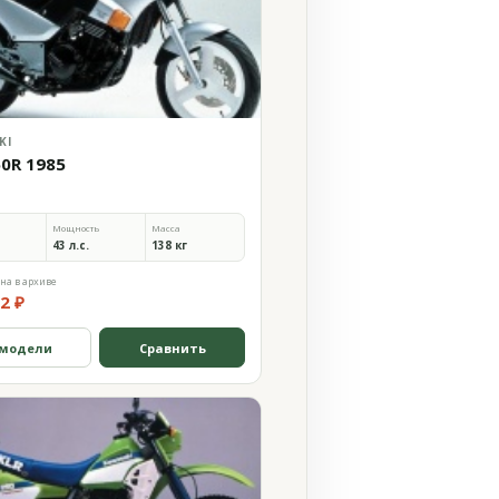
KI
50R 1985
Мощность
Масса
43 л.с.
138 кг
на в архиве
2 ₽
 модели
Сравнить