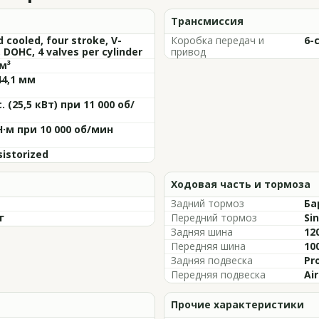
Трансмиссия
d cooled, four stroke, V-
Коробка передач и
6-
 DOHC, 4 valves per cylinder
привод
м³
44,1 мм
с. (25,5 кВт) при 11 000 об/
Н·м при 10 000 об/мин
istorized
Ходовая часть и тормоза
Задний тормоз
Ба
г
Передний тормоз
Sin
Задняя шина
12
Передняя шина
10
Задняя подвеска
Pr
Передняя подвеска
Ai
Прочие характеристики