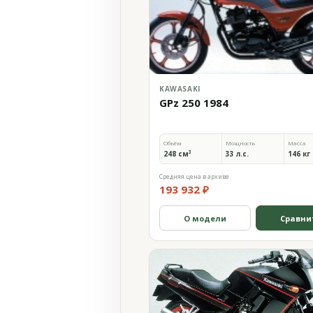
KAWASAKI
GPz 250 1984
Объём
Мощность
Масса
248 см³
33 л.с.
146 кг
Средняя цена в архиве
193 932 ₽
О модели
Сравни