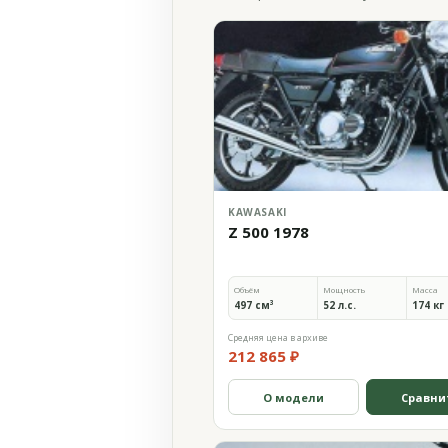
KAWASAKI
Z 500 1978
Объём
Мощность
Масса
497 см³
52 л.с.
174 кг
Средняя цена в архиве
212 865 ₽
О модели
Сравни