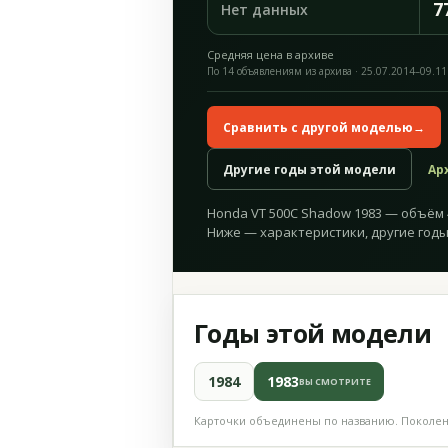
7
Нет данных
Средняя цена в архиве
По 14 объявлениям из архива · 25.07.2014–09.11
Сравнить с другой моделью
→
Другие годы этой модели
Ар
Honda VT 500C Shadow 1983 — объём 49
Ниже — характеристики, другие годы
Годы этой модели
1984
1983
ВЫ СМОТРИТЕ
Карточки объединены по названию. Поколени