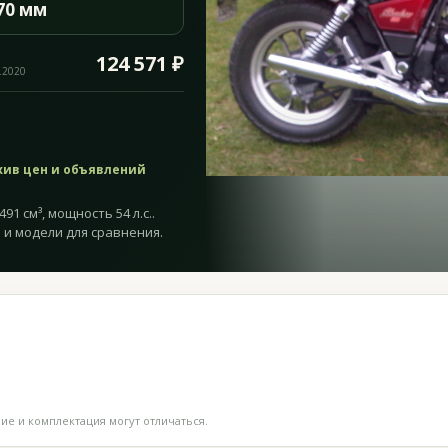
70 мм
124 571 ₽
.2020
хив цен и объявлений
1 см³, мощность 54 л.с..
 и модели для сравнения.
е и комплектация могут отличаться.