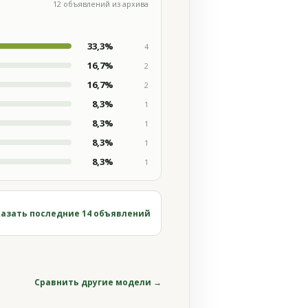
12 объявлений из архива
33,3%
4
16,7%
2
16,7%
2
8,3%
1
8,3%
1
8,3%
1
8,3%
1
азать последние 14 объявлений
Сравнить другие модели →