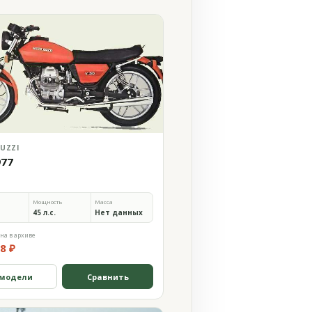
UZZI
977
Мощность
Масса
45 л.с.
Нет данных
на в архиве
8 ₽
 модели
Сравнить