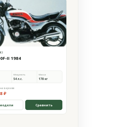
KI
0F-II 1984
Мощность
Масса
54 л.с.
178 кг
на в архиве
8 ₽
 модели
Сравнить