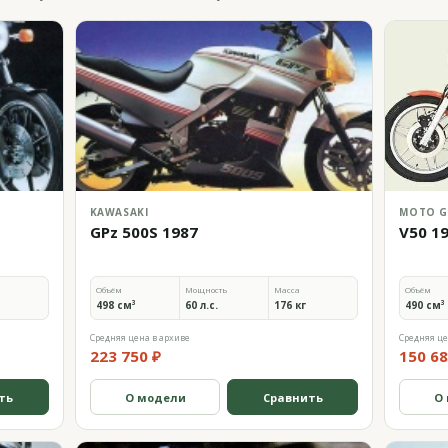
KAWASAKI
MOTO G
GPz 500S 1987
V50 1
Объём
Мощность
Масса
Объём
498 см³
60 л.с.
176 кг
490 см³
Средняя цена в архиве
Средняя це
223 750 ₽
150 68
ть
О модели
Сравнить
О