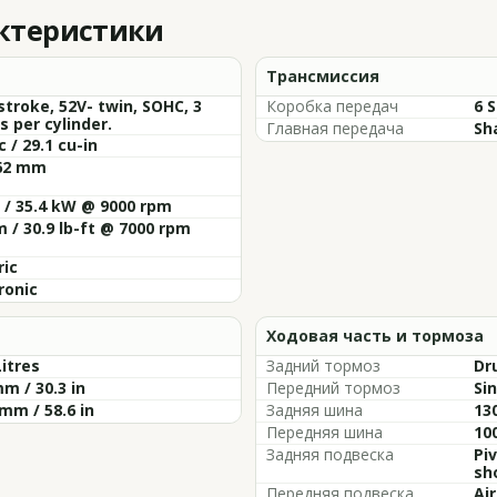
актеристики
Трансмиссия
stroke, 52V- twin, SOHC, 3
Коробка передач
6 
s per cylinder.
Главная передача
Sh
c / 29.1 cu-in
 62 mm
 / 35.4 kW @ 9000 rpm
 / 30.9 lb-ft @ 7000 rpm
ric
ronic
Ходовая часть и тормоза
Litres
Задний тормоз
Dr
m / 30.3 in
Передний тормоз
Sin
mm / 58.6 in
Задняя шина
13
Передняя шина
10
Задняя подвеска
Pi
sh
Передняя подвеска
Air