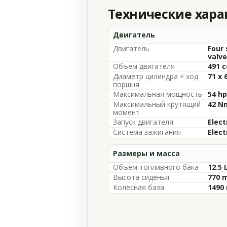
Технические хар
Двигатель
Двигатель
Four 
valve
Объём двигателя
491 c
Диаметр цилиндра × ход
71 x
поршня
Максимальная мощность
54 hp
Максимальный крутящий
42 Nm
момент
Запуск двигателя
Elect
Система зажигания
Elect
Размеры и масса
Объём топливного бака
12.5 
Высота сиденья
770 m
Колёсная база
1490 