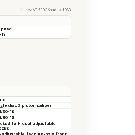
Honda VT 500C Shadow 1983
S peed
aft
um
gle disc 2 piston caliper
0/90-16
0/90-18
voted fork dual adjustable
ocks
-adjustable, leading-axle front