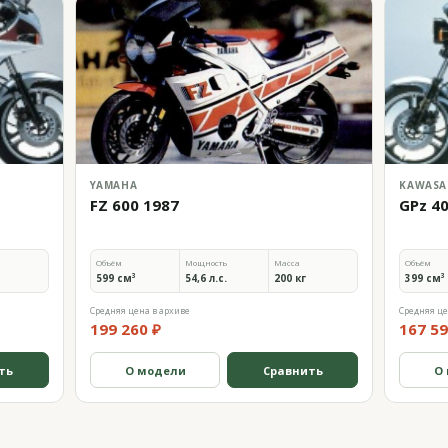
YAMAHA
KAWASA
FZ 600 1987
GPz 40
Объём
Мощность
Масса
Объём
599 см³
54,6 л.с.
200 кг
399 см³
Средняя цена в архиве
Средняя це
199 260 ₽
167 59
ть
О модели
Сравнить
О