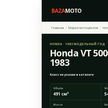
BAZA
MOTO
Главная
Марки мотоциклов
Ho
HONDA · 1983 МОДЕЛЬНЫЙ ГОД
Honda VT 50
1983
Класс не указан в каталоге
Объём
М
491 см³
5
Масса
Вы