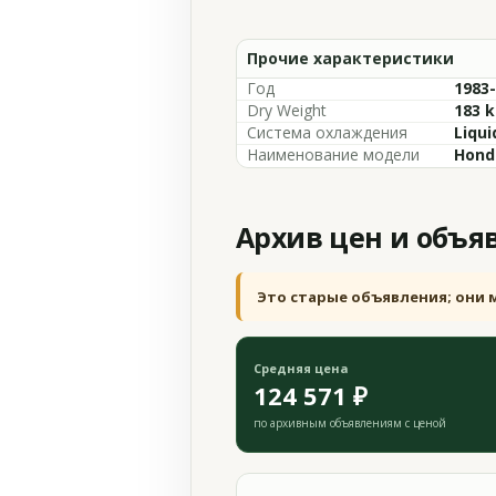
Прочие характеристики
Год
1983
Dry Weight
183 k
Система охлаждения
Liqui
Наименование модели
Hond
Архив цен и объя
Это старые объявления; они 
Средняя цена
124 571 ₽
по архивным объявлениям с ценой