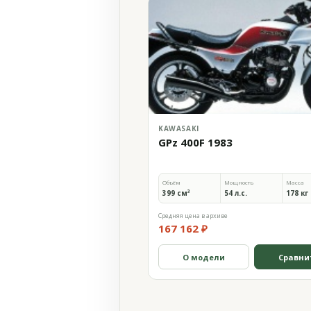
KAWASAKI
GPz 400F 1983
Объём
Мощность
Масса
399 см³
54 л.с.
178 кг
Средняя цена в архиве
167 162 ₽
О модели
Сравни