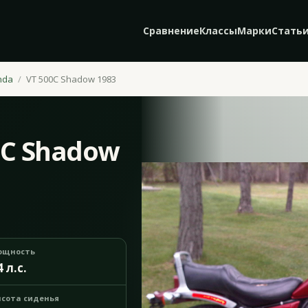
Сравнение
Классы
Марки
Стать
nda
VT 500C Shadow 1983
0C Shadow
ощность
4 л.с.
сота сиденья