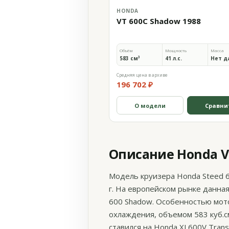
HONDA
VT 600C Shadow 1988
Объём
Мощность
Масса
583 см³
41 л.с.
Нет д
Средняя цена в архиве
196 702 ₽
О модели
Сравни
Описание Honda VT
Модель круизера Honda Steed 6
г. На европейском рынке данная
600 Shadow. Особенностью мот
охлаждения, объемом 583 куб.с
ставился на Honda XL600V Tran