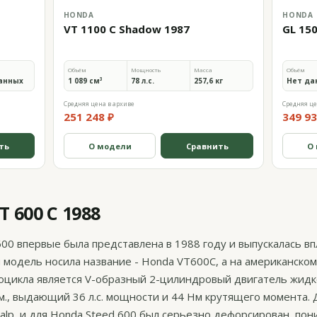
HONDA
HONDA
VT 1100 C Shadow 1987
GL 15
Объём
Мощность
Масса
Объём
анных
1 089 см³
78 л.с.
257,6 кг
Нет да
Средняя цена в архиве
Средняя це
251 248 ₽
349 93
ть
О модели
Сравнить
О
 600 C 1988
00 впервые была представлена в 1988 году и выпускалась вп
 модель носила название - Honda VT600C, а на американском
оцикла является V-образный 2-цилиндровый двигатель жидк
м., выдающий 36 л.с. мощности и 44 Нм крутящего момента.
salp, и для Honda Steed 600 был серьезно дефорсирован, пон