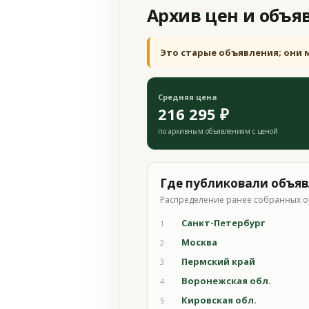
Архив цен и объя
Это старые объявления; они 
Средняя цена
216 295 ₽
по архивным объявлениям с ценой
Где публиковали объя
Распределение ранее собранных о
Санкт-Петербург
1
Москва
2
Пермский край
3
Воронежская обл.
4
Кировская обл.
5