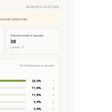
05.08.2014–20.07.2026
ческий ориентир.
Объявлений в архиве
38
с ценой: 37
34 объявления из архива
20,6%
7
11,8%
4
11,8%
4
5,9%
2
5,9%
2