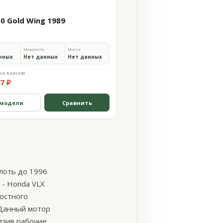
00 Gold Wing 1989
Мощность
Масса
нных
Нет данных
Нет данных
на в архиве
7 ₽
 модели
Сравнить
лоть до 1996
 - Honda VLX
остного
 Данный мотор
изив рабочие