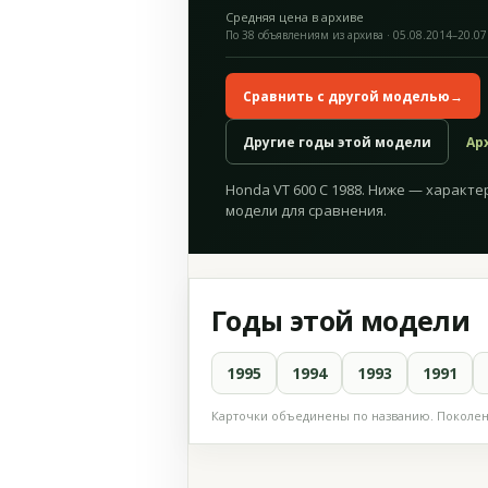
Средняя цена в архиве
По 38 объявлениям из архива · 05.08.2014–20.07
Сравнить с другой моделью
→
Другие годы этой модели
Ар
Honda VT 600 C 1988. Ниже — характе
модели для сравнения.
Годы этой модели
1995
1994
1993
1991
Карточки объединены по названию. Поколени