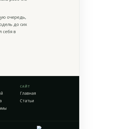
вую очередь,
одель до сих
 себя в
САЙТ
ей
Главная
а
Статьи
амы