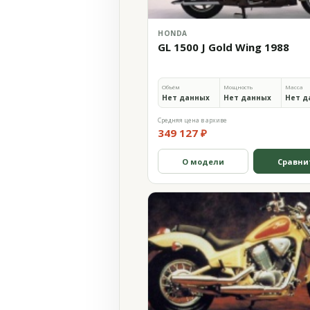
HONDA
GL 1500 J Gold Wing 1988
Объём
Мощность
Масса
Нет данных
Нет данных
Нет д
Средняя цена в архиве
349 127 ₽
О модели
Сравни