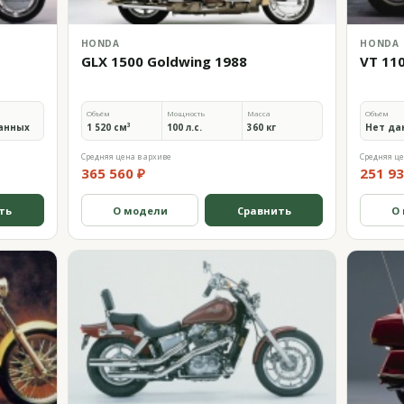
HONDA
HONDA
GLX 1500 Goldwing 1988
VT 11
Объём
Мощность
Масса
Объём
анных
1 520 см³
100 л.с.
360 кг
Нет да
Средняя цена в архиве
Средняя це
365 560 ₽
251 93
ть
О модели
Сравнить
О