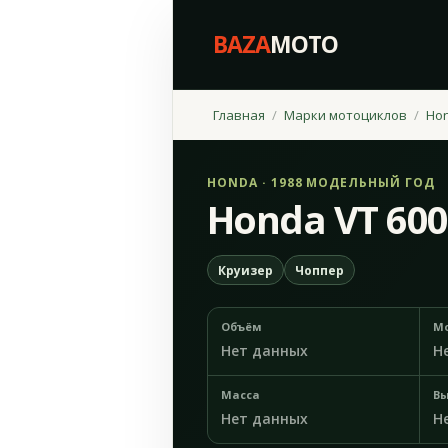
BAZA
MOTO
Главная
Марки мотоциклов
Ho
HONDA · 1988 МОДЕЛЬНЫЙ ГОД
Honda VT 600
Круизер
Чоппер
Объём
М
Нет данных
Н
Масса
Вы
Нет данных
Н