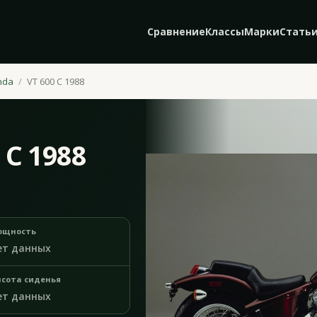
Сравнение
Классы
Марки
Стать
nda
VT 600 C 1988
 C 1988
ощность
ет данных
сота сиденья
ет данных