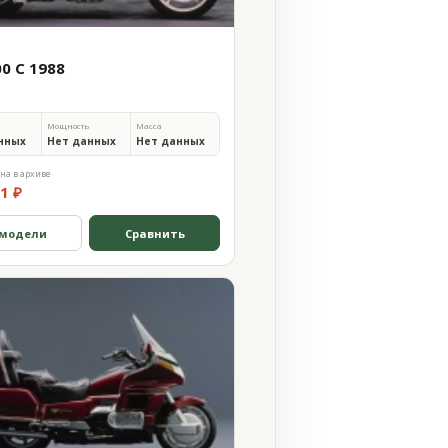
00 C 1988
Мощность
Масса
нных
Нет данных
Нет данных
на в архиве
1 ₽
 модели
Сравнить