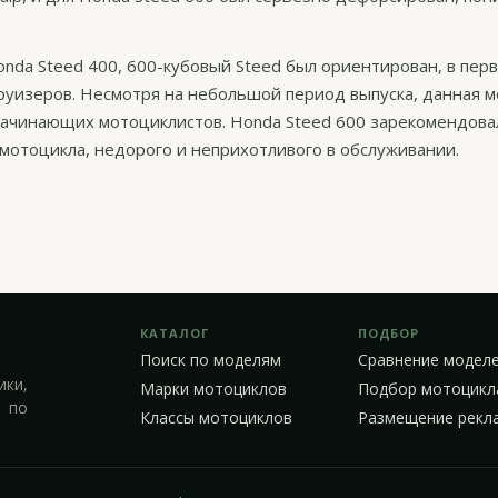
onda Steed 400, 600-кубовый Steed был ориентирован, в пер
круизеров. Несмотря на небольшой период выпуска, данная м
начинающих мотоциклистов. Honda Steed 600 зарекомендовал
 мотоцикла, недорого и неприхотливого в обслуживании.
КАТАЛОГ
ПОДБОР
Поиск по моделям
Сравнение модел
ики,
Марки мотоциклов
Подбор мотоцикл
 по
Классы мотоциклов
Размещение рекл