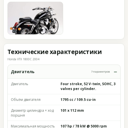
Технические характеристики
Honda VTX 1800C 2004
Двигатель
7 параметров
Двигатель
Four stroke, 52 V-twin, SOHC, 3
valves per cylinder.
Объём двигателя
1795 cc / 109.5 cu-in
Диаметр цилиндра × ход
101 x 112 mm
поршня
Максимальная мощность
107 hp / 78 kW @ 5000 rpm