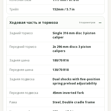
Трейл
152mm / 5.7 in
Ходовая часть и тормоза
9 параметров
Задний тормоз
Single 316 mm disc 3 piston
caliper
Передний тормоз
2x 296 mm discs 3 piston
calipers
Задняя шина
180/70 R16
Передняя шина
130/70 R18
Задняя подвеска
Dual shocks with five-position
spring preload adjustability
Передняя подвеска
45mm inverted fork
Рама
Steel, Double cradle frame