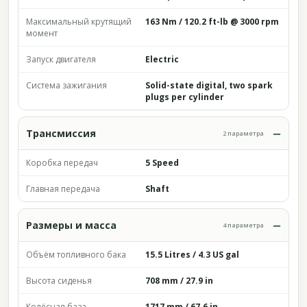
Максимальный крутящий
163 Nm / 120.2 ft-lb @ 3000 rpm
момент
Запуск двигателя
Electric
Система зажигания
Solid-state digital, two spark
plugs per cylinder
Трансмиссия
2 параметра
Коробка передач
5 Speed
Главная передача
Shaft
Размеры и масса
4 параметра
Объём топливного бака
15.5 Litres / 4.3 US gal
Высота сиденья
708 mm / 27.9 in
Колёсная база
1717 mm / 67.6 in