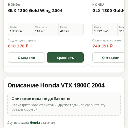
HONDA
HONDA
GLX 1800 Gold Wing 2004
GLX 1800 Goldw
Объём
Мощность
Масса
Объём
Мощно
1 832 см³
118 л.с.
406 кг
1 832 см³
118 л.
Средняя цена в архиве
Средняя цена в архиве
818 378 ₽
740 391 ₽
О модели
Сравнить
О модели
Описание Honda VTX 1800C 2004
Описание пока не добавлено
Посмотрите характеристики, другие годы или сравните эту
модель с другой.
Другие модели
Honda
в каталоге