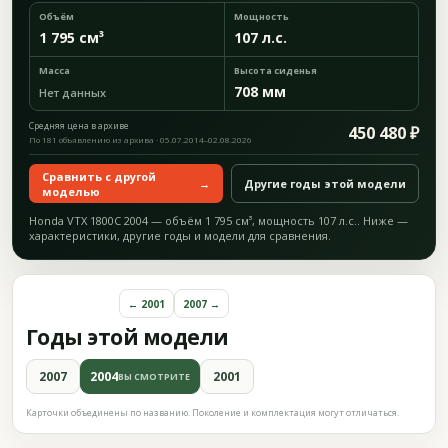
Объём
Мощность
1 795 см³
107 л.с.
Масса
Высота сиденья
708 мм
Нет данных
Средняя цена в архиве
450 480 ₽
По 181 объявлению из архива · 05.07.2014–02.08.2026
Сравнить с другой
→
Другие годы этой модели
моделью
Honda VTX 1800C 2004 — объём 1 795 см³, мощность 107 л.с.. Ниже —
характеристики, другие годы и модели для сравнения.
← 2001
2007 →
Годы этой модели
2007
2004
2001
ВЫ СМОТРИТЕ
Карточки объединены по названию. Поколение и комплектация могут отличаться.