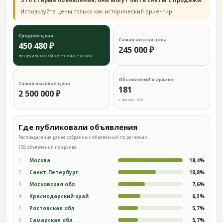
Используйте цены только как исторический ориентир.
Средняя цена
Самая низкая цена
450 480 ₽
245 000 ₽
по архивным объявлениям с ценой
Объявлений в архиве
Самая высокая цена
181
2 500 000 ₽
с ценой: 180
Где публиковали объявления
Распределение ранее собранных объявлений по регионам.
158 объявлений из архива
1
Москва
18,4%
2
Санкт-Петербург
10,8%
3
Московская обл.
7,6%
4
Краснодарский край
6,3%
5
Ростовская обл.
5,7%
6
Самарская обл.
5,7%