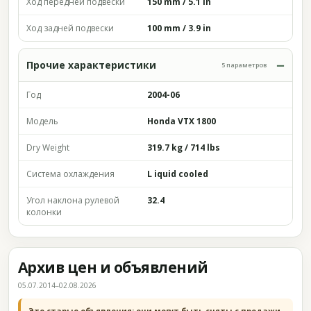
Ход передней подвески
150 mm / 5.1 in
Ход задней подвески
100 mm / 3.9 in
Прочие характеристики
5 параметров
Год
2004-06
Модель
Honda VTX 1800
Dry Weight
319.7 kg / 714 lbs
Система охлаждения
L iquid cooled
Угол наклона рулевой
32.4
колонки
Архив цен и объявлений
05.07.2014–02.08.2026
Это старые объявления; они могут быть сняты с продажи.