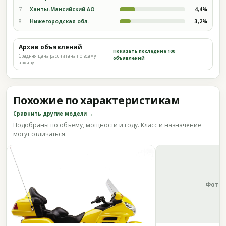
7
Ханты-Мансийский АО
4,4%
8
Нижегородская обл.
3,2%
Архив объявлений
Показать последние 100
Средняя цена рассчитана по всему
объявлений
архиву
Похожие по характеристикам
Сравнить другие модели →
Подобраны по объёму, мощности и году. Класс и назначение
могут отличаться.
Фото 