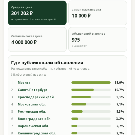
Средняя цена
Самая низкая цена
301 202 ₽
10 000 ₽
по архивным объявлениям с ценой
Объявлений в архиве
Самая высокая цена
975
4 000 000 ₽
с ценой: 967
Где публиковали объявления
Распределение ранее собранных объявлений по регионам.
918 объявлений из архива
1
Москва
18,9%
2
Санкт-Петербург
10,7%
3
Краснодарский край
9,3%
4
Московская обл.
7,1%
5
Ростовская обл.
5,3%
6
Волгоградская обл.
3,2%
7
Воронежская обл.
2,7%
8
Калининградская обл.
2,7%