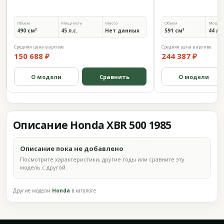
Объём
Мощность
Масса
Объём
Мощно
490 см³
45 л.с.
Нет данных
591 см³
44 л.с
Средняя цена в архиве
Средняя цена в архиве
150 688 ₽
244 387 ₽
О модели
Сравнить
О модели
Описание Honda XBR 500 1985
Описание пока не добавлено
Посмотрите характеристики, другие годы или сравните эту
модель с другой.
Другие модели
Honda
в каталоге