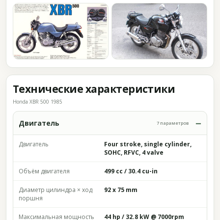
Технические характеристики
Honda XBR 500 1985
Двигатель
7 параметров
Двигатель
Four stroke, single cylinder,
SOHC, RFVC, 4 valve
Объём двигателя
499 cc / 30.4 cu-in
Диаметр цилиндра × ход
92 x 75 mm
поршня
Максимальная мощность
44 hp / 32.8 kW @ 7000rpm