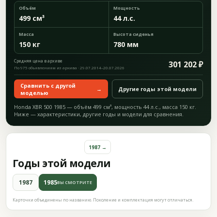
Объём
Мощность
499 см³
44 л.с.
Масса
Высота сиденья
150 кг
780 мм
Средняя цена в архиве
301 202 ₽
По 975 объявлениям из архива · 29.07.2014–20.07.2026
Сравнить с другой
→
Другие годы этой модели
моделью
Honda XBR 500 1985 — объём 499 см³, мощность 44 л.с., масса 150 кг.
Ниже — характеристики, другие годы и модели для сравнения.
1987 →
Годы этой модели
1987
1985
ВЫ СМОТРИТЕ
Карточки объединены по названию. Поколение и комплектация могут отличаться.