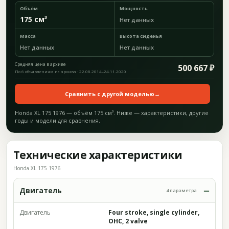
Объём
Мощность
175 см³
Нет данных
Масса
Высота сиденья
Нет данных
Нет данных
Средняя цена в архиве
500 667 ₽
По 6 объявлениям из архива · 22.08.2014–24.11.2020
Сравнить с другой моделью
→
Honda XL 175 1976 — объём 175 см³. Ниже — характеристики, другие
годы и модели для сравнения.
Технические характеристики
Honda XL 175 1976
Двигатель
4 параметра
Двигатель
Four stroke, single cylinder,
OHC, 2 valve