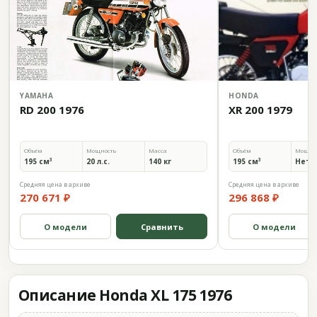
YAMAHA
HONDA
RD 200 1976
XR 200 1979
Объём
Мощность
Масса
Объём
Мощно
195 см³
20 л.с.
140 кг
195 см³
Нет 
Средняя цена в архиве
Средняя цена в архиве
270 671 ₽
296 868 ₽
О модели
Сравнить
О модели
Описание Honda XL 175 1976