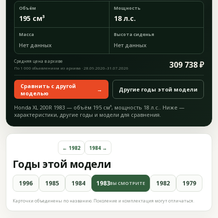
Объём
Мощность
195 см³
18 л.с.
Масса
Высота сиденья
Нет данных
Нет данных
Средняя цена в архиве
309 738 ₽
По 1 000 объявлениям из архива · 28.09.2020–31.07.2026
Сравнить с другой
→
Другие годы этой модели
моделью
Honda XL 200R 1983 — объём 195 см³, мощность 18 л.с.. Ниже —
характеристики, другие годы и модели для сравнения.
← 1982
1984 →
Годы этой модели
1996
1985
1984
1983
1982
1979
ВЫ СМОТРИТЕ
Карточки объединены по названию. Поколение и комплектация могут отличаться.