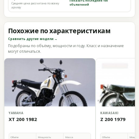
Показать последние 100
Средняя цена рассчитана по всему
объявлений
архиву
Похожие по характеристикам
Сравнить другие модели →
Подобраны по объёму, мощности и году. Класс и назначение
могут отличаться.
YAMAHA
KAWASAKI
XT 200 1982
Z 200 1979
Объём
Мощность
Масса
Объём
Мощно