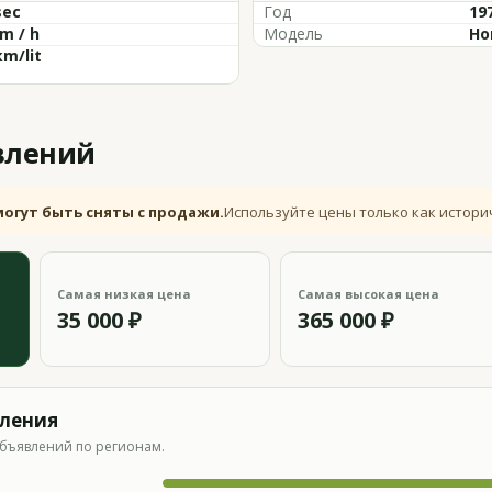
sec
Год
19
m / h
Модель
Ho
km/lit
влений
могут быть сняты с продажи.
Используйте цены только как истори
Самая низкая цена
Самая высокая цена
35 000 ₽
365 000 ₽
вления
бъявлений по регионам.