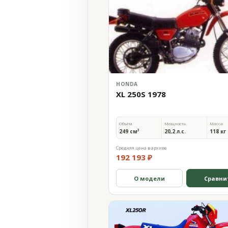
HONDA
XL 250S 1978
Объём
Мощность
Масса
249 см³
20,2 л.с.
118 кг
Средняя цена в архиве
192 193 ₽
О модели
Сравни