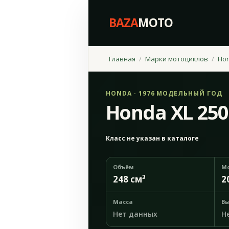
BAZA
MOTO
Главная
Марки мотоциклов
Ho
HONDA · 1976 МОДЕЛЬНЫЙ ГОД
Honda XL 250
Класс не указан в каталоге
Объём
М
248 см³
2
Масса
Вы
Нет данных
Н