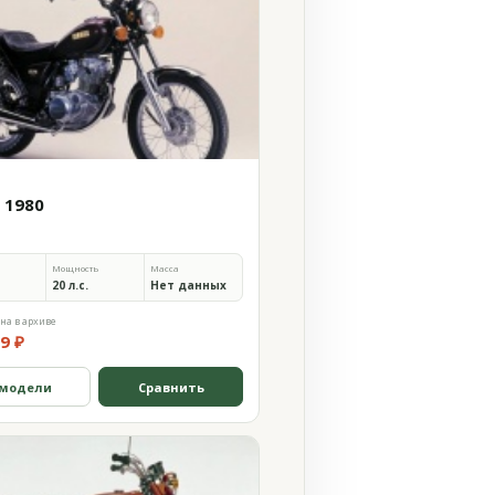
 1980
Мощность
Масса
20 л.с.
Нет данных
на в архиве
9 ₽
 модели
Сравнить