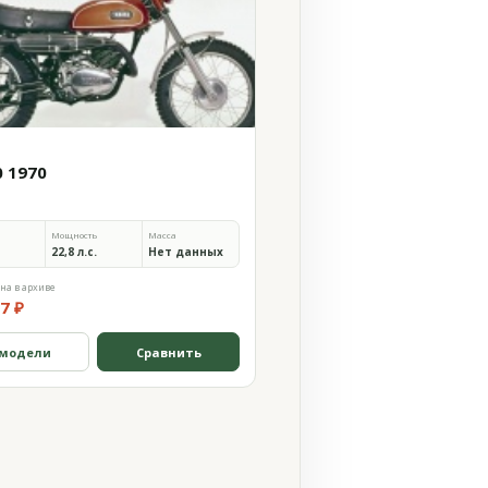
0 1970
Мощность
Масса
22,8 л.с.
Нет данных
на в архиве
7 ₽
 модели
Сравнить