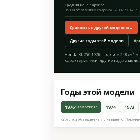
Средняя цена в архиве
По 138 объявлениям из архива · 28.06.2014–12.
Сравнить с другой моделью
→
Другие годы этой модели
Ар
Honda XL 250 1976 — объём 248 см³, м
характеристики, другие годы и модел
Годы этой модели
1976
1974
1973
ВЫ СМОТРИТЕ
Карточки объединены по названию. Поколени