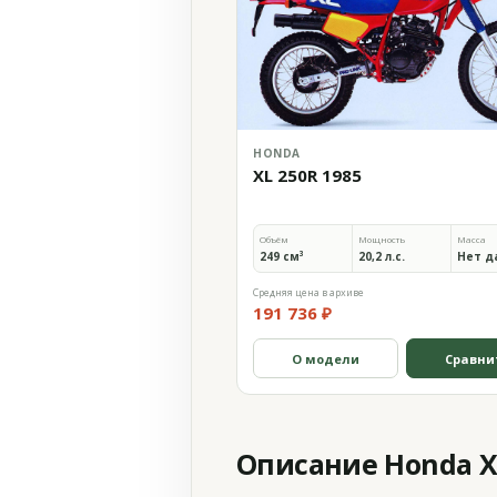
HONDA
XL 250R 1985
Объём
Мощность
Масса
249 см³
20,2 л.с.
Нет д
Средняя цена в архиве
191 736 ₽
О модели
Сравни
Описание Honda XL