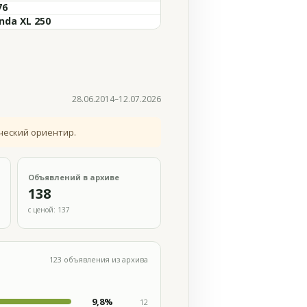
76
nda XL 250
28.06.2014–12.07.2026
ческий ориентир.
Объявлений в архиве
138
с ценой: 137
123 объявления из архива
9,8%
12