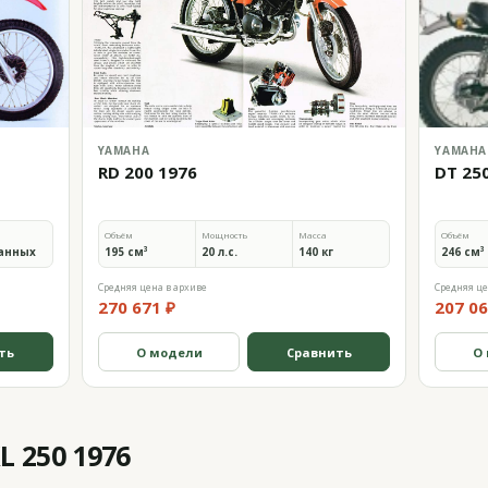
YAMAHA
YAMAHA
RD 200 1976
DT 25
Объём
Мощность
Масса
Объём
анных
195 см³
20 л.с.
140 кг
246 см³
Средняя цена в архиве
Средняя це
270 671 ₽
207 06
ть
О модели
Сравнить
О
 250 1976