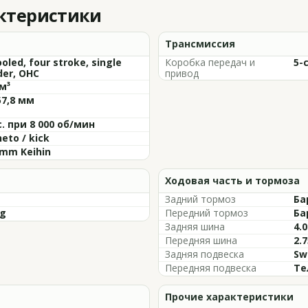
актеристики
Трансмиссия
ooled, four stroke, single
Коробка передач и
5-
der, OHC
привод
м³
57,8 мм
с. при 8 000 об/мин
eto / kick
8mm Keihin
Ходовая часть и тормоза
Задний тормоз
Ба
kg
Передний тормоз
Ба
Задняя шина
4.0
Передняя шина
2.7
Задняя подвеска
Sw
Передняя подвеска
Те
Прочие характеристики