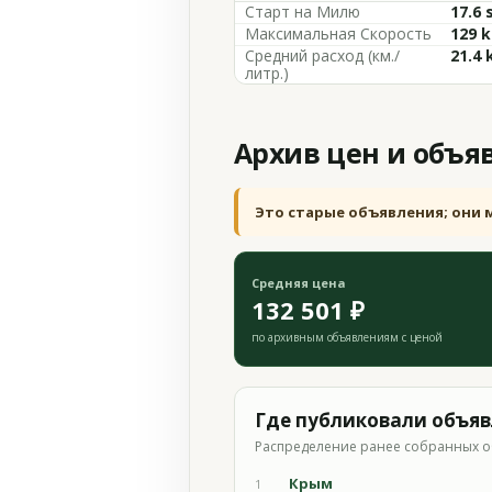
Старт на Милю
17.6 
Максимальная Скорость
129 k
Средний расход (км./
21.4 
литр.)
Архив цен и объя
Это старые объявления; они 
Средняя цена
132 501 ₽
по архивным объявлениям с ценой
Где публиковали объя
Распределение ранее собранных о
Крым
1