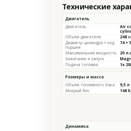
Технические хар
Двигатель
Двигатель
Air c
cylin
Объём двигателя
248 с
Диаметр цилиндра × ход
74 × 
поршня
Максимальная мощность
20 л.
Зажигание и запуск
Magn
Подача топлива
1x 2
Размеры и масса
Объём топливного бака
9,5 л
Мокрый Вес
148 
Динамика