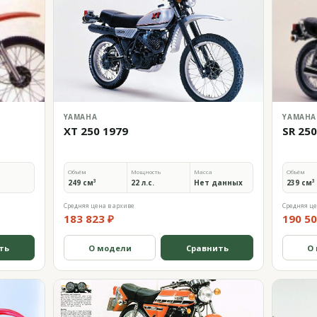
YAMAHA
YAMAHA
XT 250 1979
SR 250
Объём
Мощность
Масса
Объём
249 см³
22 л.с.
Нет данных
239 см³
Средняя цена в архиве
Средняя це
183 823 ₽
190 50
ть
О модели
Сравнить
О