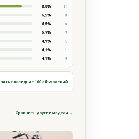
8,9%
11
6,5%
8
6,5%
8
5,7%
7
4,1%
5
4,1%
5
4,1%
5
зать последние 100 объявлений
Сравнить другие модели →