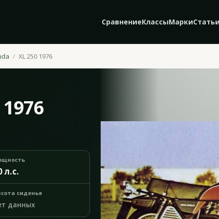
Сравнение
Классы
Марки
Стать
nda
XL 250 1976
 1976
ощность
0 л.с.
сота сиденья
ет данных