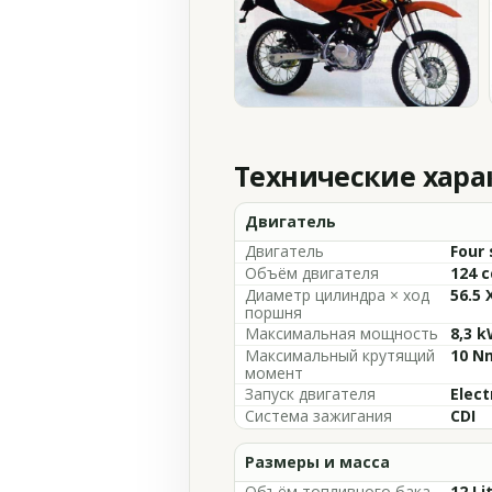
Технические хар
Двигатель
Двигатель
Four 
Объём двигателя
124 c
Диаметр цилиндра × ход
56.5 
поршня
Максимальная мощность
8,3 k
Максимальный крутящий
10 N
момент
Запуск двигателя
Elect
Система зажигания
CDI
Размеры и масса
Объём топливного бака
12 Li