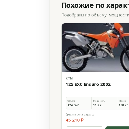
Похожие по хара
Подобраны по объёму, мощности и
KTM
125 EXC Enduro 2002
Объём
Мощность
Масса
124 см³
11 л.с.
100 кг
Средняя цена в архиве
45 210 ₽