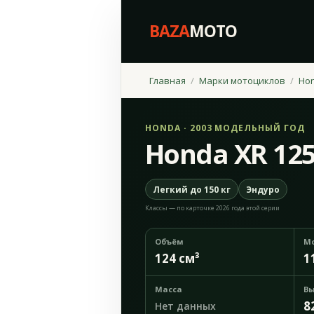
BAZA
MOTO
Главная
Марки мотоциклов
Ho
HONDA · 2003 МОДЕЛЬНЫЙ ГОД
Honda XR 125
Легкий до 150 кг
Эндуро
Классы — по карточке 2026 года этой серии
Объём
М
124 см³
1
Масса
Вы
8
Нет данных