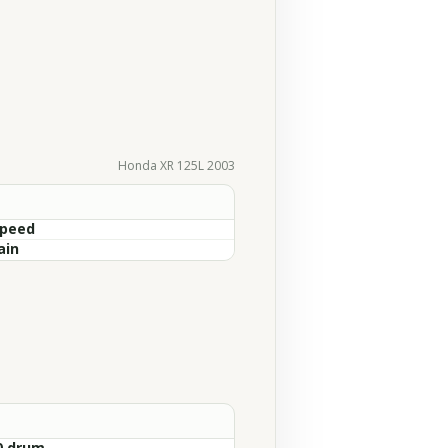
Honda XR 125L 2003
Speed
ain
0 drum