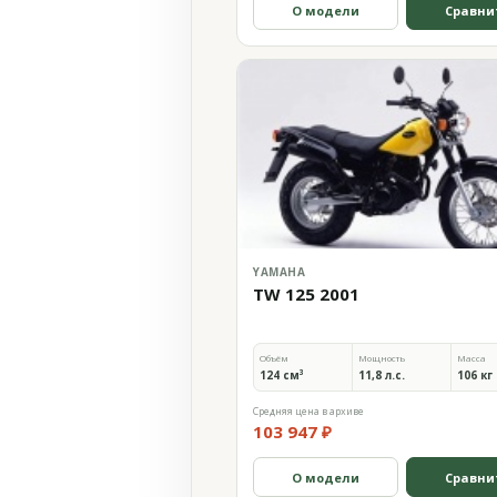
О модели
Сравни
YAMAHA
TW 125 2001
Объём
Мощность
Масса
124 см³
11,8 л.с.
106 кг
Средняя цена в архиве
103 947 ₽
О модели
Сравни