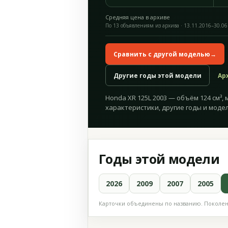
Средняя цена в архиве
По 13 объявлениям из архива · 13.11.2016–30.06
Сравнить с другой моделью
→
Другие годы этой модели
Ар
Honda XR 125L 2003 — объём 124 см³, 
характеристики, другие годы и модел
Годы этой модели
2026
2009
2007
2005
Карточки объединены по названию. Поколени