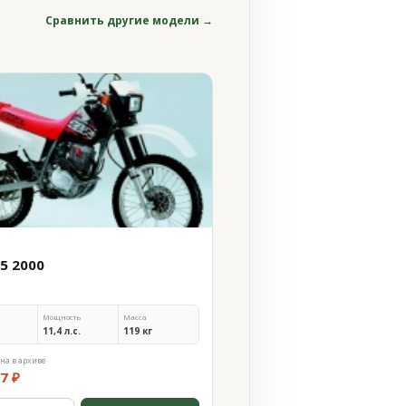
Сравнить другие модели →
25 2000
Мощность
Масса
11,4 л.с.
119 кг
на в архиве
7 ₽