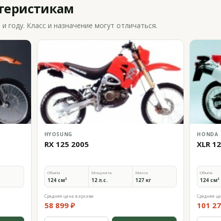
ктеристикам
 году. Класс и назначение могут отличаться.
HYOSUNG
HONDA
RX 125 2005
XLR 1
Объём
Мощность
Масса
Объём
124 см³
12 л.с.
127 кг
124 см³
Средняя цена в архиве
Средняя це
58 899 ₽
101 27