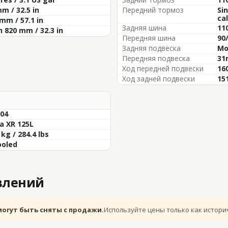
m / 32.5 in
Передний тормоз
Si
cal
mm / 57.1 in
Задняя шина
11
 820 mm / 32.3 in
Передняя шина
90
Задняя подвеска
Mo
Передняя подвеска
31
Ход передней подвески
160
Ход задней подвески
151
-04
a XR 125L
 kg / 284.4 lbs
ooled
влений
могут быть сняты с продажи.
Используйте цены только как истори