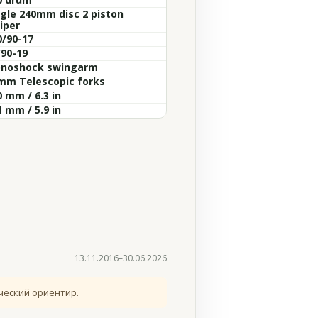
ngle 240mm disc 2 piston
iper
0/90-17
/90-19
noshock swingarm
mm Telescopic forks
 mm / 6.3 in
 mm / 5.9 in
13.11.2016–30.06.2026
ческий ориентир.