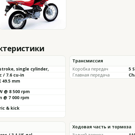
актеристики
Трансмиссия
stroke, single cylinder,
Коробка передач
5 
c / 7.6 cu-in
Главная передача
Ch
X 49.5 mm
W @ 8 500 rpm
m @ 7 000 rpm
ric & kick
Ходовая часть и тормоза
tres / 3.1 US gal
Задний тормоз
11