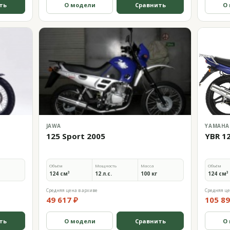
ть
О модели
Сравнить
О
JAWA
YAMAHA
125 Sport 2005
YBR 1
Объём
Мощность
Масса
Объём
124 см³
12 л.с.
100 кг
124 см³
Средняя цена в архиве
Средняя це
49 617 ₽
105 89
ть
О модели
Сравнить
О