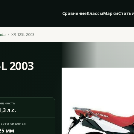
Сравнение
Классы
Марки
Стать
nda
XR 125L 2003
L 2003
ощность
1,3 л.с.
сота сиденья
25 мм