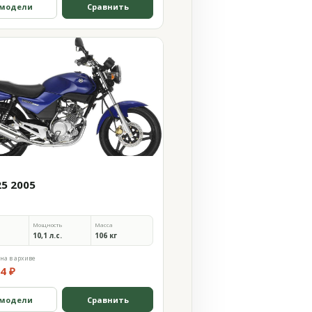
 модели
Сравнить
25 2005
Мощность
Масса
10,1 л.с.
106 кг
на в архиве
4 ₽
 модели
Сравнить