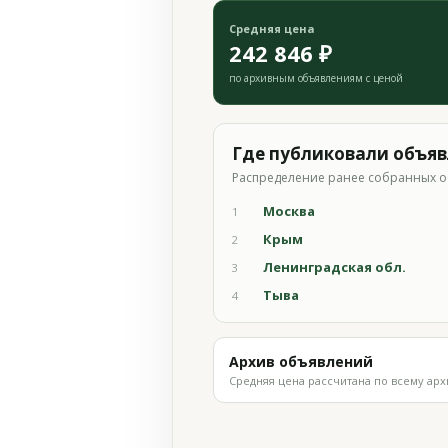
Средняя цена
242 846 ₽
по архивным объявлениям с ценой
Где публиковали объя
Распределение ранее собранных о
Москва
1
Крым
2
Ленинградская обл.
3
Тыва
4
Архив объявлений
Средняя цена рассчитана по всему арх