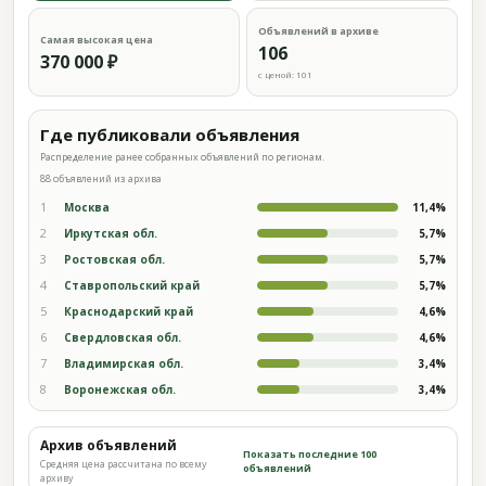
Объявлений в архиве
Самая высокая цена
106
370 000 ₽
с ценой: 101
Где публиковали объявления
Распределение ранее собранных объявлений по регионам.
88 объявлений из архива
1
Москва
11,4%
2
Иркутская обл.
5,7%
3
Ростовская обл.
5,7%
4
Ставропольский край
5,7%
5
Краснодарский край
4,6%
6
Свердловская обл.
4,6%
7
Владимирская обл.
3,4%
8
Воронежская обл.
3,4%
Архив объявлений
Показать последние 100
Средняя цена рассчитана по всему
объявлений
архиву