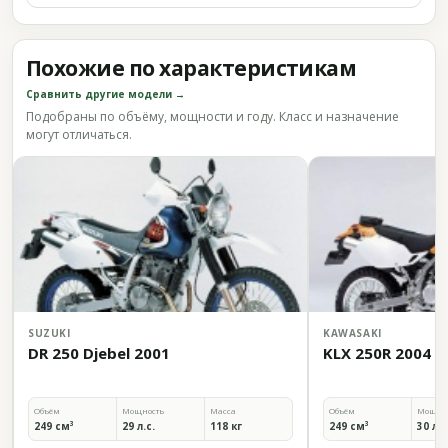
Похожие по характеристикам
Сравнить другие модели →
Подобраны по объёму, мощности и году. Класс и назначение
могут отличаться.
SUZUKI
KAWASAKI
DR 250 Djebel 2001
KLX 250R 2004
Объём
Мощность
Масса
Объём
Мощно
249 см³
29 л.с.
118 кг
249 см³
30 л.с