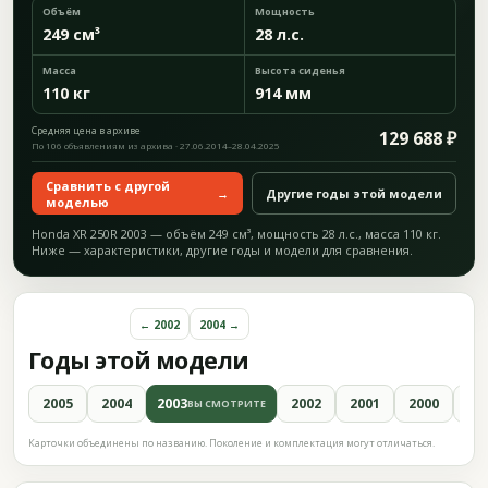
Объём
Мощность
249 см³
28 л.с.
Масса
Высота сиденья
110 кг
914 мм
Средняя цена в архиве
129 688 ₽
По 106 объявлениям из архива · 27.06.2014–28.04.2025
Сравнить с другой
→
Другие годы этой модели
моделью
Honda XR 250R 2003 — объём 249 см³, мощность 28 л.с., масса 110 кг.
Ниже — характеристики, другие годы и модели для сравнения.
← 2002
2004 →
Годы этой модели
2005
2004
2003
2002
2001
2000
19
ВЫ СМОТРИТЕ
Карточки объединены по названию. Поколение и комплектация могут отличаться.