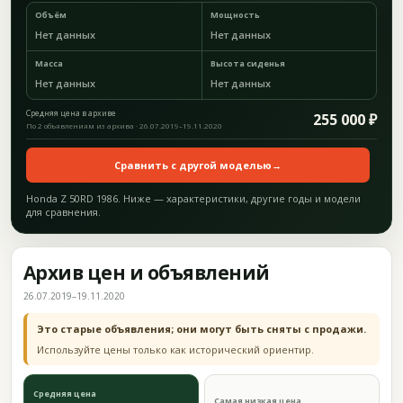
Объём
Мощность
Нет данных
Нет данных
Масса
Высота сиденья
Нет данных
Нет данных
Средняя цена в архиве
255 000 ₽
По 2 объявлениям из архива · 26.07.2019–19.11.2020
Сравнить с другой моделью
→
Honda Z 50RD 1986. Ниже — характеристики, другие годы и модели
для сравнения.
Архив цен и объявлений
26.07.2019–19.11.2020
Это старые объявления; они могут быть сняты с продажи.
Используйте цены только как исторический ориентир.
Средняя цена
Самая низкая цена