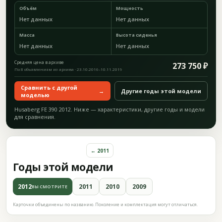
Объём
Мощность
Нет данных
Нет данных
Масса
Высота сиденья
Нет данных
Нет данных
Средняя цена в архиве
273 750 ₽
По 8 объявлениям из архива · 23.10.2016–10.11.2019
Сравнить с другой
→
Другие годы этой модели
моделью
Husaberg FE 390 2012. Ниже — характеристики, другие годы и модели
для сравнения.
← 2011
Годы этой модели
2012
2011
2010
2009
ВЫ СМОТРИТЕ
Карточки объединены по названию. Поколение и комплектация могут отличаться.